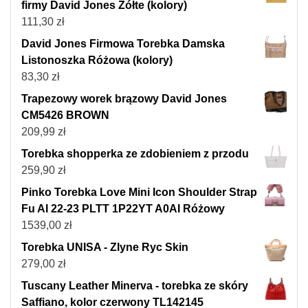
firmy David Jones Żółte (kolory)
111,30
zł
David Jones Firmowa Torebka Damska
Listonoszka Różowa (kolory)
83,30
zł
Trapezowy worek brązowy David Jones
CM5426 BROWN
209,99
zł
Torebka shopperka ze zdobieniem z przodu
259,90
zł
Pinko Torebka Love Mini Icon Shoulder Strap
Fu AI 22-23 PLTT 1P22YT A0AI Różowy
1539,00
zł
Torebka UNISA - Zlyne Ryc Skin
279,00
zł
Tuscany Leather Minerva - torebka ze skóry
Saffiano, kolor czerwony TL142145