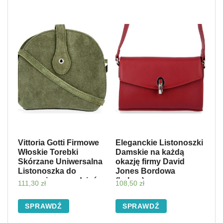
Vittoria Gotti Firmowe
Eleganckie Listonoszki
Włoskie Torebki
Damskie na każdą
Skórzane Uniwersalna
okazję firmy David
Listonoszka do
Jones Bordowa
noszenia na co dzień
(kolory)
111,30
zł
108,50
zł
Zielona (kolory)
SPRAWDŹ
SPRAWDŹ