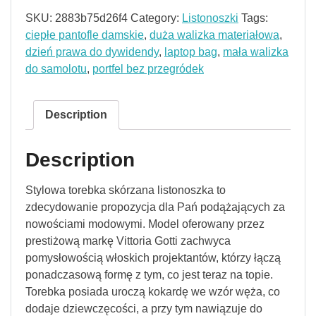
SKU:
2883b75d26f4
Category:
Listonoszki
Tags:
ciepłe pantofle damskie
,
duża walizka materiałowa
,
dzień prawa do dywidendy
,
laptop bag
,
mała walizka
do samolotu
,
portfel bez przegródek
Description
Description
Stylowa torebka skórzana listonoszka to
zdecydowanie propozycja dla Pań podążających za
nowościami modowymi. Model oferowany przez
prestiżową markę Vittoria Gotti zachwyca
pomysłowością włoskich projektantów, którzy łączą
ponadczasową formę z tym, co jest teraz na topie.
Torebka posiada uroczą kokardę we wzór węża, co
dodaje dziewczęcości, a przy tym nawiązuje do