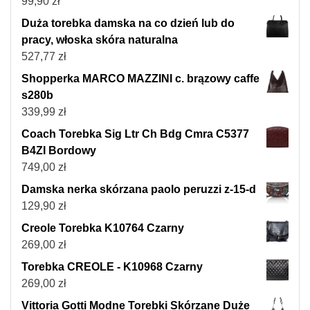
99,90
zł
Duża torebka damska na co dzień lub do
pracy, włoska skóra naturalna
527,77
zł
Shopperka MARCO MAZZINI c. brązowy caffe
s280b
339,99
zł
Coach Torebka Sig Ltr Ch Bdg Cmra C5377
B4ZI Bordowy
749,00
zł
Damska nerka skórzana paolo peruzzi z-15-d
129,90
zł
Creole Torebka K10764 Czarny
269,00
zł
Torebka CREOLE - K10968 Czarny
269,00
zł
Vittoria Gotti Modne Torebki Skórzane Duże