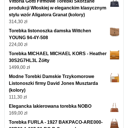
Vittoria Gotti Firmowe Torebki Skórzane
produkcji Włoskiej w eleganckim klasycznym
stylu wzór Aligatora Granat (kolory)
314,30
zł
Torebka listonoszka damska Wittchen
YOUNG 94-4Y-508
224,00
zł
Torebka MICHAEL MICHAEL KORS - Heather
30S2G7HL3L Żółty
1499,00
zł
Modne Torebki Damskie Trzykomorowe
Listonoszki firmy David Jones Musztarda
(kolory)
111,30
zł
Elegancka lakierowana torebka NOBO
169,00
zł
Torebka FURLA - 1927 BAKPACO-ARE000-