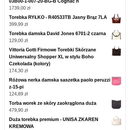
03B00-1-007-20-BG-B Cognac h
1739,00
zł
Torebka RYŁKO - R40533TB Jasny Brąz 7LA
399,99
zł
Torebka damska David Jones 6701-2 czarna
129,00
zł
Vittoria Gotti Firmowe Torebki Skórzane
Uniwersalny Shopper XL w stylu Boho
Czekolada (kolory)
174,30
zł
Różowa nerka damska saszetka paolo peruzzi
z-15-pi
124,89
zł
Torba worek ze skóry zaokrąglona duża
479,90
zł
Duża torebka premium - UNISA ZKAREN
KREMOWA