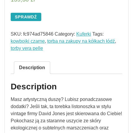
SPRAWDŹ
SKU:
fc974ad75846
Category:
Kuferki
Tags:
kowbojki czarne
,
torba na zakupy na kółkach łódź
,
torby vera pelle
Description
Description
Masz artystyczną duszę? Lubisz ponadczasowe
dodatki? Jeśli tak, ta torebka listonoszka w stylu
vintage firmy David Jones jest skierowana do Ciebie!
Pokochasz ją za staranne uszycie ze skóry
ekologicznej o subtelnych marszczeniach oraz