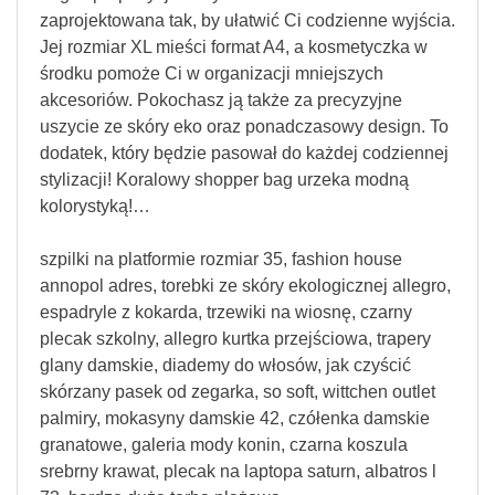
zaprojektowana tak, by ułatwić Ci codzienne wyjścia.
Jej rozmiar XL mieści format A4, a kosmetyczka w
środku pomoże Ci w organizacji mniejszych
akcesoriów. Pokochasz ją także za precyzyjne
uszycie ze skóry eko oraz ponadczasowy design. To
dodatek, który będzie pasował do każdej codziennej
stylizacji! Koralowy shopper bag urzeka modną
kolorystyką!…
szpilki na platformie rozmiar 35, fashion house
annopol adres, torebki ze skóry ekologicznej allegro,
espadryle z kokarda, trzewiki na wiosnę, czarny
plecak szkolny, allegro kurtka przejściowa, trapery
glany damskie, diademy do włosów, jak czyścić
skórzany pasek od zegarka, so soft, wittchen outlet
palmiry, mokasyny damskie 42, czółenka damskie
granatowe, galeria mody konin, czarna koszula
srebrny krawat, plecak na laptopa saturn, albatros l