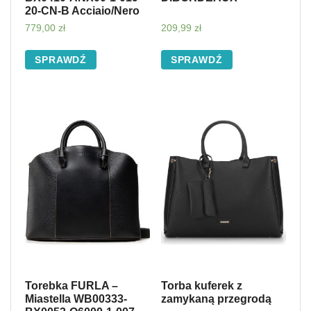
20-CN-B Acciaio/Nero
779,00
zł
209,99
zł
SPRAWDŹ
SPRAWDŹ
Torebka FURLA –
Torba kuferek z
Miastella WB00333-
zamykaną przegrodą