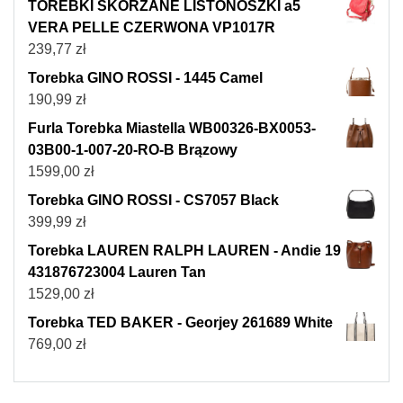
TOREBKI SKÓRZANE LISTONOSZKI a5
VERA PELLE CZERWONA VP1017R
239,77
zł
Torebka GINO ROSSI - 1445 Camel
190,99
zł
Furla Torebka Miastella WB00326-BX0053-
03B00-1-007-20-RO-B Brązowy
1599,00
zł
Torebka GINO ROSSI - CS7057 Black
399,99
zł
Torebka LAUREN RALPH LAUREN - Andie 19
431876723004 Lauren Tan
1529,00
zł
Torebka TED BAKER - Georjey 261689 White
769,00
zł