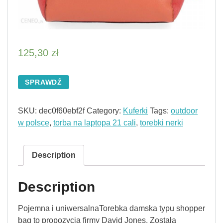
125,30
zł
SPRAWDŹ
SKU:
dec0f60ebf2f
Category:
Kuferki
Tags:
outdoor
w polsce
,
torba na laptopa 21 cali
,
torebki nerki
Description
Description
Pojemna i uniwersalnaTorebka damska typu shopper
bag to propozycja firmy David Jones. Została