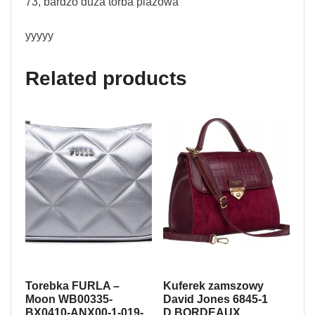
73, bardzo duża torba plażowa
yyyyy
Related products
Torebka FURLA –
Kuferek zamszowy
Moon WB00335-
David Jones 6845-1
BX0410-ANX00-1-019-
D.BORDEAUX