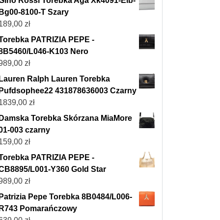
Gino Rossi Torebka Aga Xk4091-Elb-
Bg00-8100-T Szary
189,00
zł
Torebka PATRIZIA PEPE -
8B5460/L046-K103 Nero
989,00
zł
Lauren Ralph Lauren Torebka
Pufdsophee22 431878636003 Czarny
1839,00
zł
Damska Torebka Skórzana MiaMore
01-003 czarny
159,00
zł
Torebka PATRIZIA PEPE -
CB8895/L001-Y360 Gold Star
989,00
zł
Patrizia Pepe Torebka 8B0484/L006-
R743 Pomarańczowy