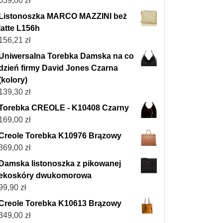
639,00
zł
Listonoszka MARCO MAZZINI beż
latte L156h
156,21
zł
Uniwersalna Torebka Damska na co
dzień firmy David Jones Czarna
(kolory)
139,30
zł
Torebka CREOLE - K10408 Czarny
169,00
zł
Creole Torebka K10976 Brązowy
369,00
zł
Damska listonoszka z pikowanej
ekoskóry dwukomorowa
99,90
zł
Creole Torebka K10613 Brązowy
349,00
zł