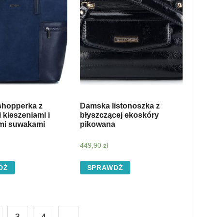
shopperka z
Damska listonoszka z
kieszeniami i
błyszczącej ekoskóry
mi suwakami
pikowana
449,90
zł
DŹ
SPRAWDŹ
3
4
→