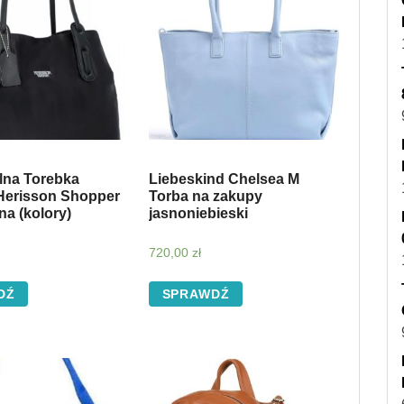
lna Torebka
Liebeskind Chelsea M
erisson Shopper
Torba na zakupy
a (kolory)
jasnoniebieski
720,00
zł
DŹ
SPRAWDŹ