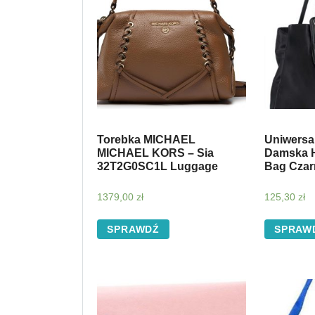
Torebka MICHAEL
Uniwersa
MICHAEL KORS – Sia
Damska H
32T2G0SC1L Luggage
Bag Czarn
1379,00
zł
125,30
zł
SPRAWDŹ
SPRAW