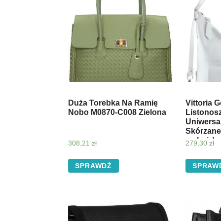
Duża Torebka Na Ramię
Vittoria 
Nobo M0870-C008 Zielona
Listonos
Uniwersa
Skórzane
na każdą 
308,21
zł
279,30
zł
(kolory)
SPRAWDŹ
SPRAW