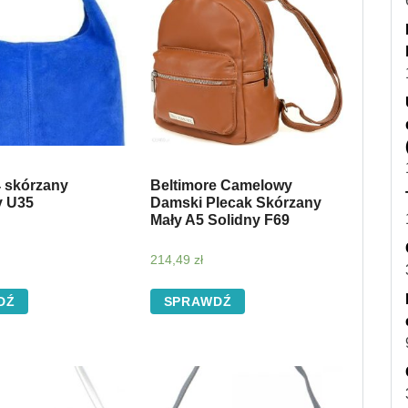
 skórzany
Beltimore Camelowy
y U35
Damski Plecak Skórzany
Mały A5 Solidny F69
214,49
zł
DŹ
SPRAWDŹ