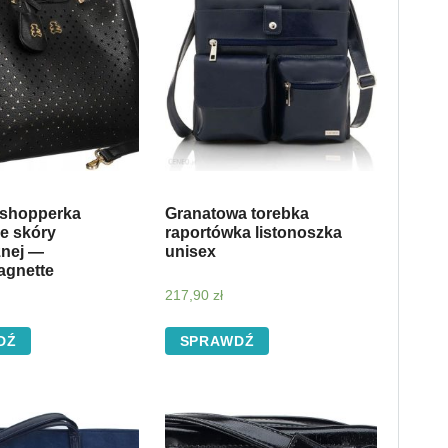
shopperka
Granatowa torebka
e skóry
raportówka listonoszka
znej —
unisex
agnette
217,90
zł
DŹ
SPRAWDŹ