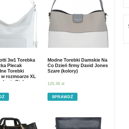
Gotti 3w1 Torebka
Modne Torebki Damskie Na
zka Plecak
Co Dzień firmy David Jones
lne Torebki
Szare (kolory)
 w rozmoarze XL
okazję Biała
125,30
zł
DŹ
SPRAWDŹ