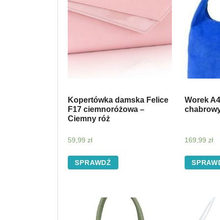
Kopertówka damska Felice
Worek A4
F17 ciemnoróżowa –
chabrow
Ciemny róż
59,99
zł
169,99
zł
SPRAWDŹ
SPRAW