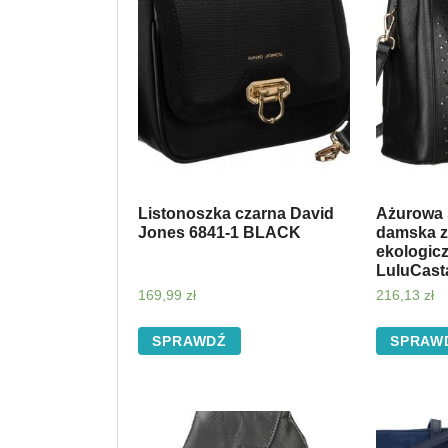
Listonoszka czarna David
Ażurowa 
Jones 6841-1 BLACK
damska z
ekologic
LuluCast
169,99
zł
216,13
zł
SPRAWDŹ
SPRAW