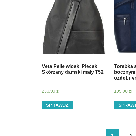
Vera Pelle włoski Plecak
Torebka 
Skórzany damski mały T52
bocznymi 
ozdobny
230,99
zł
199,90
zł
SPRAWDŹ
SPRAW
1
2