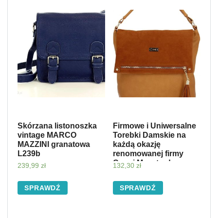
Skórzana listonoszka
Firmowe i Uniwersalne
vintage MARCO
Torebki Damskie na
MAZZINI granatowa
każdą okazję
L239b
renomowanej firmy
Conci Musztardowa
239,99
zł
132,30
zł
(kolory)
SPRAWDŹ
SPRAWDŹ