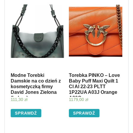
Modne Torebki
Torebka PINKO – Love
Damskie na co dzień z
Baby Puff Maxi Quilt 1
kosmetyczką firmy
Cl Al 22-23 PLTT
David Jones Zielona
1P22UA A03J Orange
(kolory)
A80Q
111,30
zł
1179,00
zł
SPRAWDŹ
SPRAWDŹ