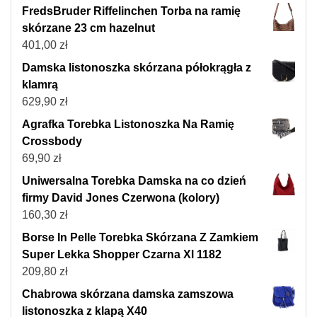
FredsBruder Riffelinchen Torba na ramię
skórzane 23 cm hazelnut
401,00
zł
Damska listonoszka skórzana półokrągła z
klamrą
629,90
zł
Agrafka Torebka Listonoszka Na Ramię
Crossbody
69,90
zł
Uniwersalna Torebka Damska na co dzień
firmy David Jones Czerwona (kolory)
160,30
zł
Borse In Pelle Torebka Skórzana Z Zamkiem
Super Lekka Shopper Czarna Xl 1182
209,80
zł
Chabrowa skórzana damska zamszowa
listonoszka z klapą X40