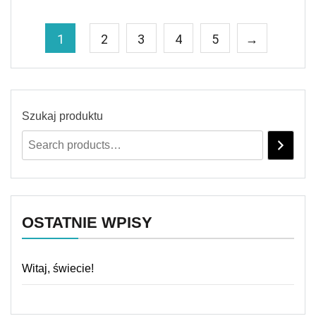
1
2
3
4
5
→
Szukaj produktu
OSTATNIE WPISY
Witaj, świecie!