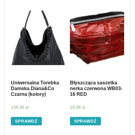
Uniwersalna Torebka
Błyszcząca saszetka
Damska Diana&Co
nerka czerwona WB03-
Czarna (kolory)
16 RED
139,30
zł
19,99
zł
SPRAWDŹ
SPRAWDŹ