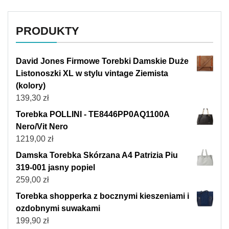
PRODUKTY
David Jones Firmowe Torebki Damskie Duże
Listonoszki XL w stylu vintage Ziemista
(kolory)
139,30
zł
Torebka POLLINI - TE8446PP0AQ1100A
Nero/Vit Nero
1219,00
zł
Damska Torebka Skórzana A4 Patrizia Piu
319-001 jasny popiel
259,00
zł
Torebka shopperka z bocznymi kieszeniami i
ozdobnymi suwakami
199,90
zł