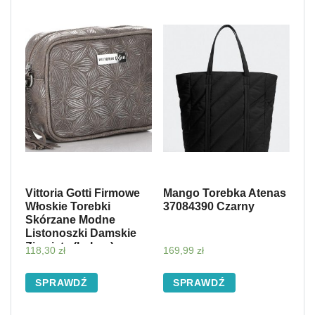
Vittoria Gotti Firmowe
Mango Torebka Atenas
Włoskie Torebki
37084390 Czarny
Skórzane Modne
Listonoszki Damskie
Ziemiste (kolory)
118,30
zł
169,99
zł
SPRAWDŹ
SPRAWDŹ