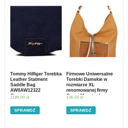
Tommy Hilfiger Torebka
Firmowe Uniwersalne
Leather Statment
Torebki Damskie w
Saddle Bag
rozmiarze XL
AW0AW12322
renomowanej firmy
Granatowy
Conci Musztarda
1199,00
zł
136,50
zł
(kolory)
SPRAWDŹ
SPRAWDŹ