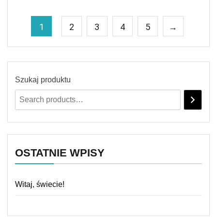
1
2
3
4
5
→
Szukaj produktu
OSTATNIE WPISY
Witaj, świecie!