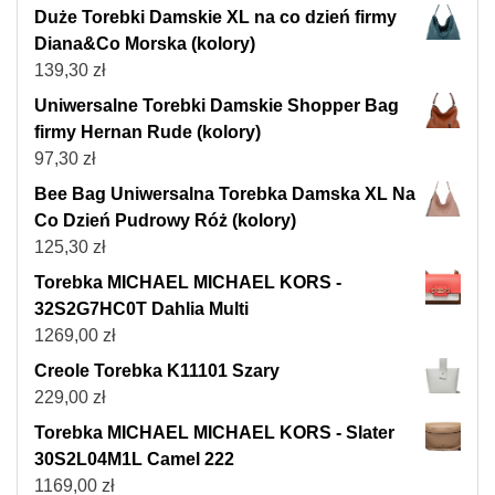
Duże Torebki Damskie XL na co dzień firmy
Diana&Co Morska (kolory)
139,30
zł
Uniwersalne Torebki Damskie Shopper Bag
firmy Hernan Rude (kolory)
97,30
zł
Bee Bag Uniwersalna Torebka Damska XL Na
Co Dzień Pudrowy Róż (kolory)
125,30
zł
Torebka MICHAEL MICHAEL KORS -
32S2G7HC0T Dahlia Multi
1269,00
zł
Creole Torebka K11101 Szary
229,00
zł
Torebka MICHAEL MICHAEL KORS - Slater
30S2L04M1L Camel 222
1169,00
zł