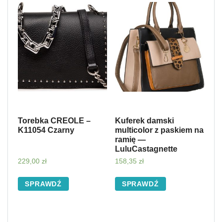
Torebka CREOLE –
Kuferek damski
K11054 Czarny
multicolor z paskiem na
ramię —
LuluCastagnette
229,00
zł
158,35
zł
SPRAWDŹ
SPRAWDŹ