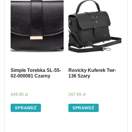
Simple Torebka SL-55-
Rovicky Kuferek Twr-
02-000081 Czarny
136 Szary
449,00
zł
247,99
zł
SPRAWDŹ
SPRAWDŹ