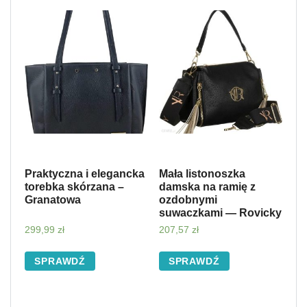
Praktyczna i elegancka
Mała listonoszka
torebka skórzana –
damska na ramię z
Granatowa
ozdobnymi
suwaczkami — Rovicky
299,99
zł
207,57
zł
SPRAWDŹ
SPRAWDŹ