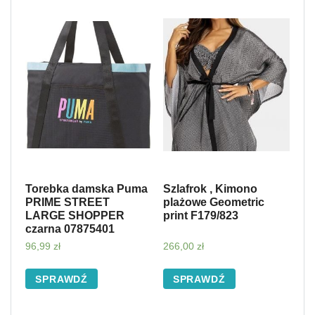
Torebka damska Puma
Szlafrok , Kimono
PRIME STREET
plażowe Geometric
LARGE SHOPPER
print F179/823
czarna 07875401
96,99
zł
266,00
zł
SPRAWDŹ
SPRAWDŹ