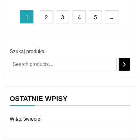
1
2
3
4
5
→
Szukaj produktu
OSTATNIE WPISY
Witaj, świecie!