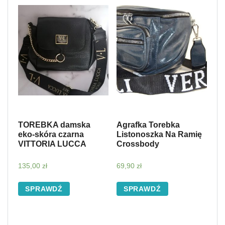
TOREBKA damska
Agrafka Torebka
eko-skóra czarna
Listonoszka Na Ramię
VITTORIA LUCCA
Crossbody
135,00
zł
69,90
zł
SPRAWDŹ
SPRAWDŹ