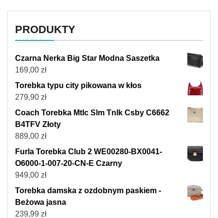
PRODUKTY
Czarna Nerka Big Star Modna Saszetka
169,00
zł
Torebka typu city pikowana w kłos
279,90
zł
Coach Torebka Mtlc Slm Tnlk Csby C6662
B4TFV Złoty
889,00
zł
Furla Torebka Club 2 WE00280-BX0041-
O6000-1-007-20-CN-E Czarny
949,00
zł
Torebka damska z ozdobnym paskiem -
Beżowa jasna
239,99
zł