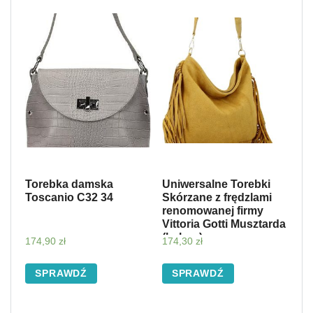
Torebka damska
Uniwersalne Torebki
Toscanio C32 34
Skórzane z frędzlami
renomowanej firmy
Vittoria Gotti Musztarda
(kolory)
174,90
zł
174,30
zł
SPRAWDŹ
SPRAWDŹ