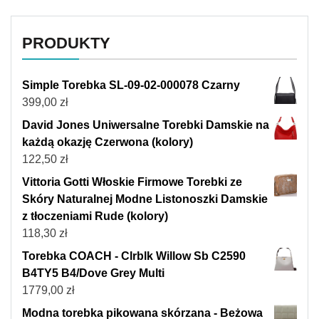
PRODUKTY
Simple Torebka SL-09-02-000078 Czarny
399,00
zł
David Jones Uniwersalne Torebki Damskie na
każdą okazję Czerwona (kolory)
122,50
zł
Vittoria Gotti Włoskie Firmowe Torebki ze
Skóry Naturalnej Modne Listonoszki Damskie
z tłoczeniami Rude (kolory)
118,30
zł
Torebka COACH - Clrblk Willow Sb C2590
B4TY5 B4/Dove Grey Multi
1779,00
zł
Modna torebka pikowana skórzana - Beżowa