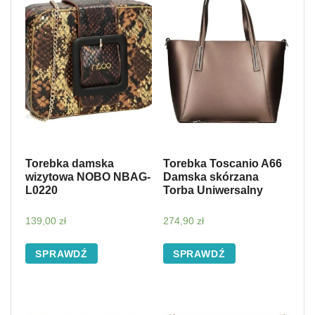
Torebka damska
Torebka Toscanio A66
wizytowa NOBO NBAG-
Damska skórzana
L0220
Torba Uniwersalny
139,00
zł
274,90
zł
SPRAWDŹ
SPRAWDŹ