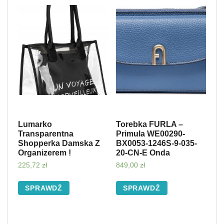
Lumarko
Torebka FURLA –
Transparentna
Primula WE00290-
Shopperka Damska Z
BX0053-1246S-9-035-
Organizerem !
20-CN-E Onda
225,72
zł
849,00
zł
SPRAWDŹ
SPRAWDŹ