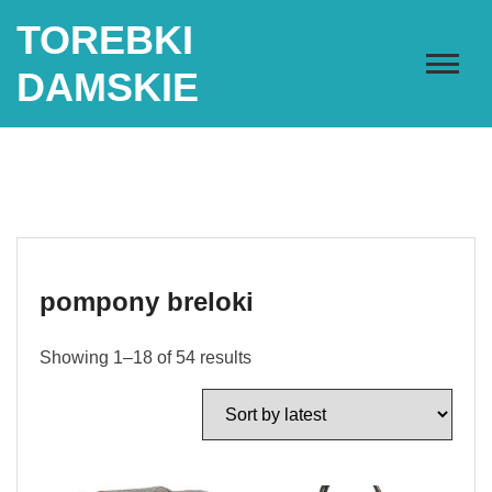
Skip
TOREBKI
to
content
DAMSKIE
pompony breloki
Showing 1–18 of 54 results