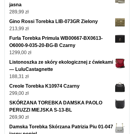
jasna
289,99
zł
Gino Rossi Torebka LIB-073GR Zielony
213,99
zł
Furla Torebka Primula WB00667-BX0613-
O6000-9-035-20-BG-B Czarny
1299,00
zł
Listonoszka ze skóry ekologicznej z ćwiekami
— LuluCastagnette
188,31
zł
Creole Torebka K10974 Czarny
299,00
zł
SKÓRZANA TOREBKA DAMSKA PAOLO
PERUZZI MIEJSKA S-13-BL
269,90
zł
Damska Torebka Skórzana Patrizia Piu 01-047
jasny popiel