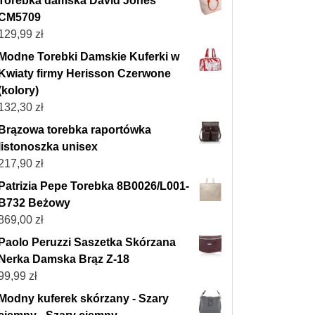
Torebka damska David Jones
CM5709
129,99
zł
Modne Torebki Damskie Kuferki w
Kwiaty firmy Herisson Czerwone
(kolory)
132,30
zł
Brązowa torebka raportówka
listonoszka unisex
217,90
zł
Patrizia Pepe Torebka 8B0026/L001-
B732 Beżowy
869,00
zł
Paolo Peruzzi Saszetka Skórzana
Nerka Damska Brąz Z-18
99,99
zł
Modny kuferek skórzany - Szary