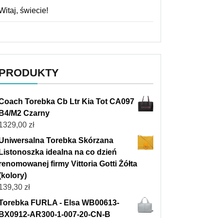
Witaj, świecie!
PRODUKTY
Coach Torebka Cb Ltr Kia Tot CA097
B4/M2 Czarny
1329,00
zł
Uniwersalna Torebka Skórzana
Listonoszka idealna na co dzień
renomowanej firmy Vittoria Gotti Żółta
(kolory)
139,30
zł
Torebka FURLA - Elsa WB00613-
BX0912-AR300-1-007-20-CN-B