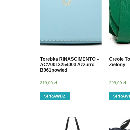
Torebka RINASCIMENTO –
Creole T
ACV0013254003 Azzurro
Zielony
B061powied
319,00
zł
299,00
zł
SPRAWDŹ
SPRAW