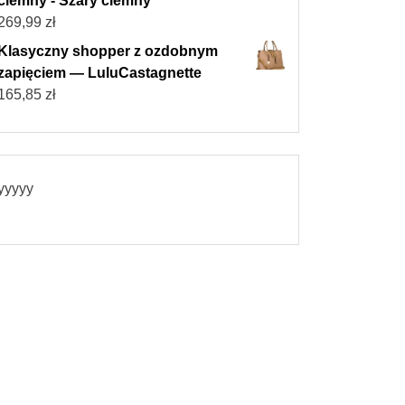
ciemny - Szary ciemny
269,99
zł
Klasyczny shopper z ozdobnym
zapięciem — LuluCastagnette
165,85
zł
yyyyy