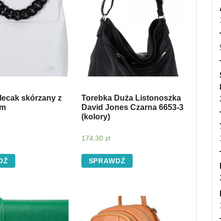
lecak skórzany z
Torebka Duża Listonoszka
em
David Jones Czarna 6653-3
(kolory)
174,30
zł
DŹ
SPRAWDŹ