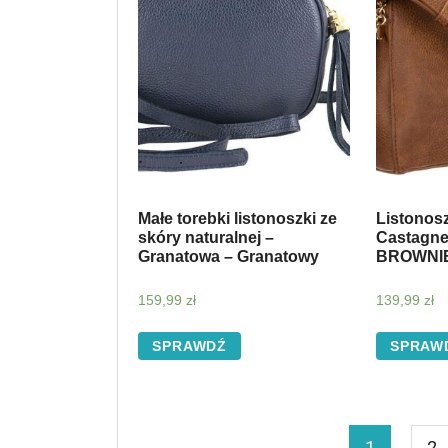
Małe torebki listonoszki ze
Listonos
skóry naturalnej –
Castagne
Granatowa – Granatowy
BROWNI
159,99
zł
139,99
zł
SPRAWDŹ
SPRAW
1
2