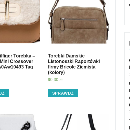
lfiger Torebka –
Torebki Damskie
 Mini Crossover
Listonoszki Raportówki
w0Aw10493 Tag
firmy Bricole Ziemista
(kolory)
90,30
zł
DŹ
SPRAWDŹ