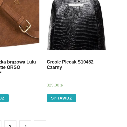
zka brązowa Lulu
Creole Plecak S10452
tte ORSO
Czarny
E
329,00
zł
DŹ
SPRAWDŹ
3
4
→