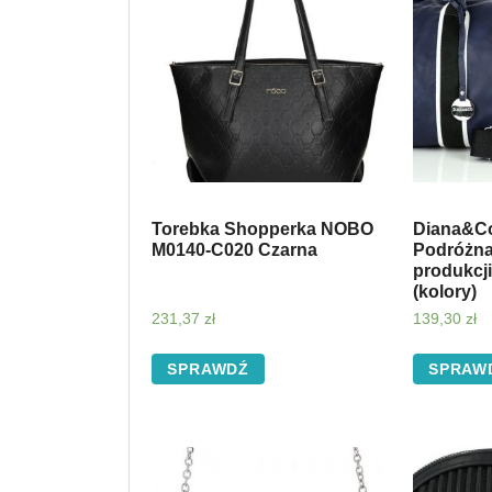
Torebka Shopperka NOBO
Diana&Co
M0140-C020 Czarna
Podróżna
produkcj
(kolory)
231,37
zł
139,30
zł
SPRAWDŹ
SPRAW