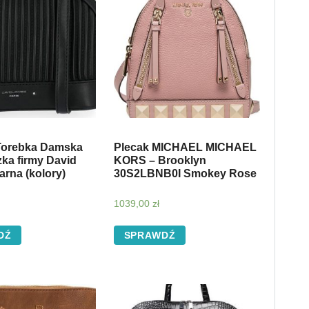
Torebka Damska
Plecak MICHAEL MICHAEL
ka firmy David
KORS – Brooklyn
rna (kolory)
30S2LBNB0I Smokey Rose
1039,00
zł
DŹ
SPRAWDŹ