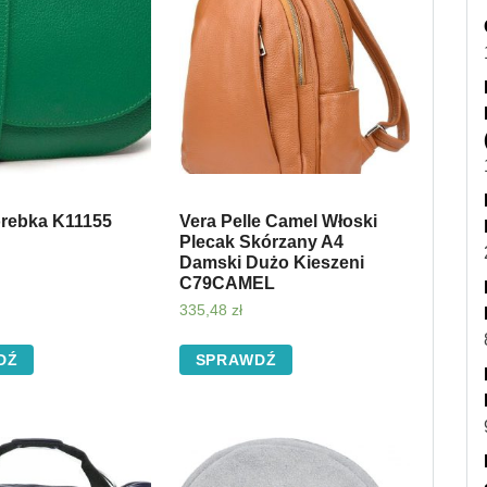
orebka K11155
Vera Pelle Camel Włoski
Plecak Skórzany A4
Damski Dużo Kieszeni
C79CAMEL
335,48
zł
DŹ
SPRAWDŹ