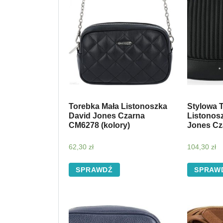
Torebka Mała Listonoszka
Stylowa 
David Jones Czarna
Listonosz
CM6278 (kolory)
Jones Cza
62,30
zł
104,30
zł
SPRAWDŹ
SPRAW