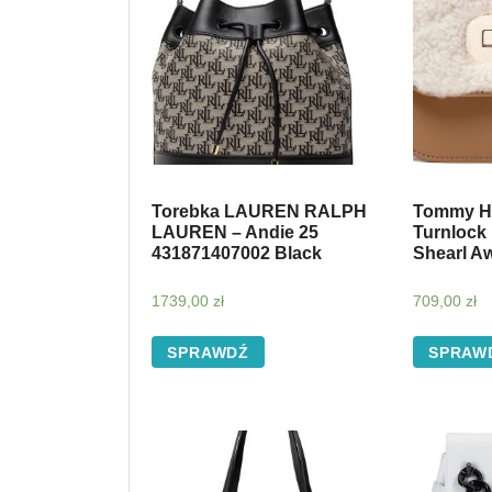
Torebka LAUREN RALPH
Tommy Hi
LAUREN – Andie 25
Turnlock
431871407002 Black
Shearl A
1739,00
zł
709,00
zł
SPRAWDŹ
SPRAW