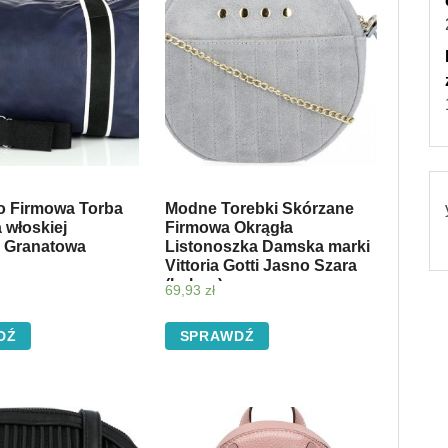
 Firmowa Torba
Modne Torebki Skórzane
 włoskiej
Firmowa Okrągła
i Granatowa
Listonoszka Damska marki
Vittoria Gotti Jasno Szara
(kolory)
69,93
zł
DŹ
SPRAWDŹ