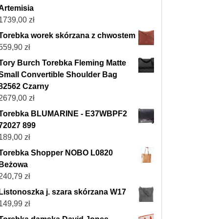
Artemisia
1739,00
zł
Torebka worek skórzana z chwostem
559,90
zł
Tory Burch Torebka Fleming Matte
Small Convertible Shoulder Bag
82562 Czarny
2679,00
zł
Torebka BLUMARINE - E37WBPF2
72027 899
189,00
zł
Torebka Shopper NOBO L0820
Beżowa
240,79
zł
Listonoszka j. szara skórzana W17
149,99
zł