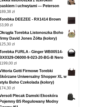
Lekka listonoszka z szerokim
paskiem i uchwytami — Peterson
189,38
zł
Torebka DEEZEE - RX1414 Brown
53,99
zł
Okrągła Torebka Listonoszka Boho
firmy David Jones Żółta (kolory)
125,30
zł
Torebka FURLA - Ginger WB00514-
BX0329-O6000-9-023-20-BG-B Nero
1199,00
zł
Vittoria Gotti Firmowe Torebki
Skórzane Uniwersalny Shopper XL w
stylu Boho Czekolada (kolory)
174,30
zł
Versoli Plecak Damski Ekoskóra
Pojemny B5 Regulowany Modny