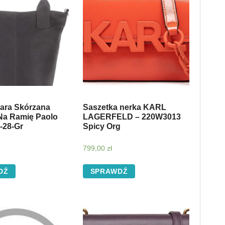
zara Skórzana
Saszetka nerka KARL
Na Ramię Paolo
LAGERFELD – 220W3013
-28-Gr
Spicy Org
799,00
zł
DŹ
SPRAWDŹ