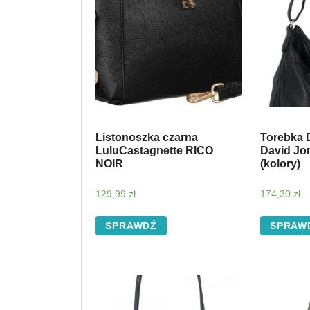
Listonoszka czarna
Torebka 
LuluCastagnette RICO
David Jo
NOIR
(kolory)
129,99
zł
174,30
zł
SPRAWDŹ
SPRAW