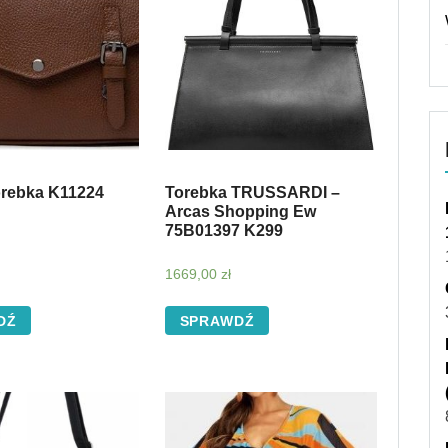
orebka K11224
Torebka TRUSSARDI –
Arcas Shopping Ew
75B01397 K299
1669,00
zł
DŹ
SPRAWDŹ