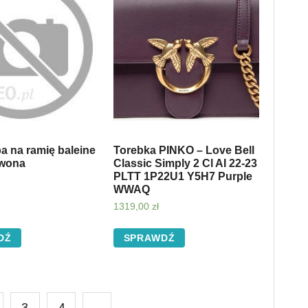
a na ramię baleine
Torebka PINKO – Love Bell
rwona
Classic Simply 2 Cl AI 22-23
PLTT 1P22U1 Y5H7 Purple
WWAQ
1319,00
zł
DŹ
SPRAWDŹ
3
4
→