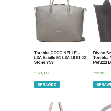
Torebka COCCINELLE –
Divino S
L3A Estelle E1 L3A 18 01 02
Torebka 
Stone Y59
Peruzzi B
1159,00
zł
199,90
zł
SPRAWDŹ
SPRAW