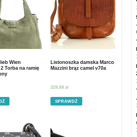
ieb Wien
Listonoszka damska Marco
 2 Torba na ramię
Mazzini brąz camel v70a
ony
329,99
zł
DŹ
SPRAWDŹ