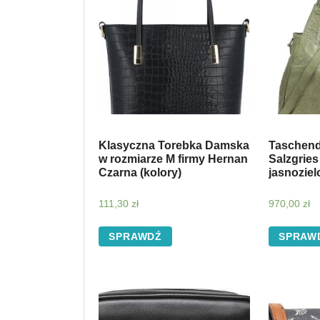
Klasyczna Torebka Damska
Taschend
w rozmiarze M firmy Hernan
Salzgries
Czarna (kolory)
jasnoziel
111,30
zł
970,00
zł
SPRAWDŹ
SPRAW