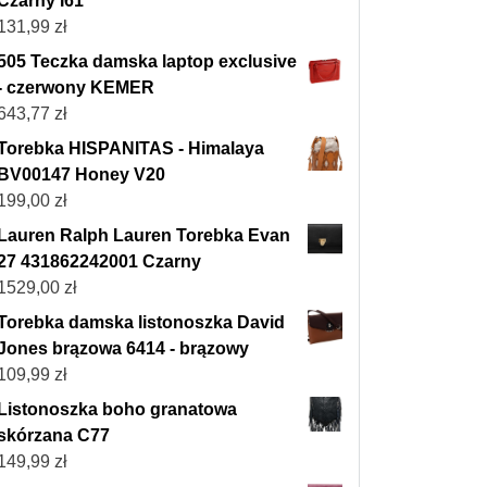
Czarny I61
131,99
zł
505 Teczka damska laptop exclusive
- czerwony KEMER
643,77
zł
Torebka HISPANITAS - Himalaya
BV00147 Honey V20
199,00
zł
Lauren Ralph Lauren Torebka Evan
27 431862242001 Czarny
1529,00
zł
Torebka damska listonoszka David
Jones brązowa 6414 - brązowy
109,99
zł
Listonoszka boho granatowa
skórzana C77
149,99
zł