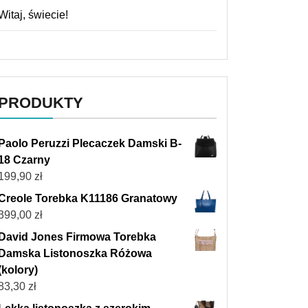
Witaj, świecie!
PRODUKTY
Paolo Peruzzi Plecaczek Damski B-
18 Czarny
199,90
zł
Creole Torebka K11186 Granatowy
399,00
zł
David Jones Firmowa Torebka
Damska Listonoszka Różowa
(kolory)
83,30
zł