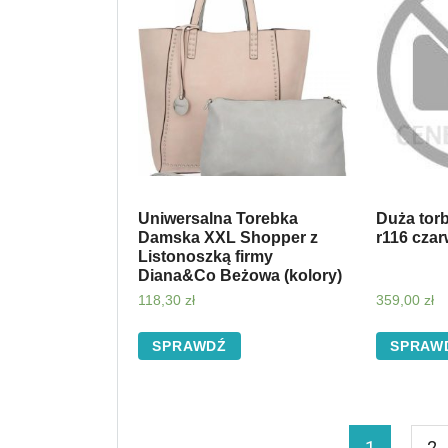
Uniwersalna Torebka
Duża torb
Damska XXL Shopper z
r116 cza
Listonoszką firmy
Diana&Co Beżowa (kolory)
118,30
zł
359,00
zł
SPRAWDŹ
SPRAW
1
2