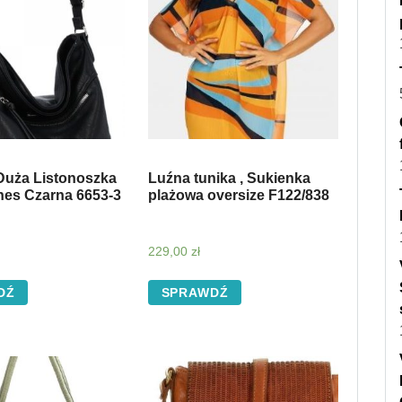
Duża Listonoszka
Luźna tunika , Sukienka
nes Czarna 6653-3
plażowa oversize F122/838
229,00
zł
DŹ
SPRAWDŹ