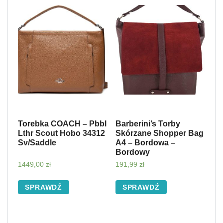
Torebka COACH – Pbbl
Barberini’s Torby
Lthr Scout Hobo 34312
Skórzane Shopper Bag
Sv/Saddle
A4 – Bordowa –
Bordowy
1449,00
zł
191,99
zł
SPRAWDŹ
SPRAWDŹ