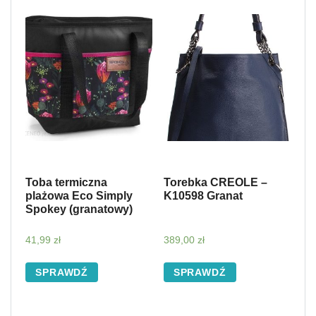
Toba termiczna
Torebka CREOLE –
plażowa Eco Simply
K10598 Granat
Spokey (granatowy)
41,99
zł
389,00
zł
SPRAWDŹ
SPRAWDŹ