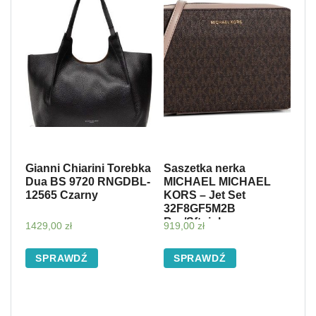
Gianni Chiarini Torebka
Saszetka nerka
Dua BS 9720 RNGDBL-
MICHAEL MICHAEL
12565 Czarny
KORS – Jet Set
32F8GF5M2B
Brn/Sftpink
1429,00
zł
919,00
zł
SPRAWDŹ
SPRAWDŹ