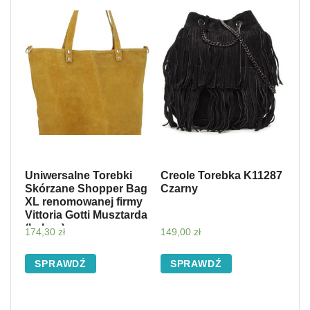
Uniwersalne Torebki
Creole Torebka K11287
Skórzane Shopper Bag
Czarny
XL renomowanej firmy
Vittoria Gotti Musztarda
(kolory)
174,30
zł
149,00
zł
SPRAWDŹ
SPRAWDŹ