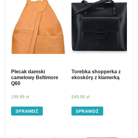
Plecak damski
Torebka shopperka z
camelowy Beltimore
ekoskóry z klamerką
Q60
199,99
zł
549,90
zł
SPRAWDŹ
SPRAWDŹ