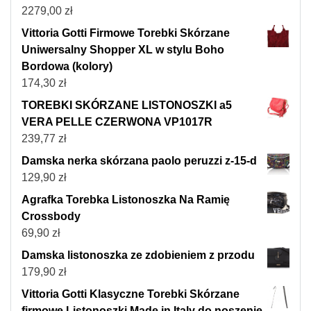
2279,00
zł
Vittoria Gotti Firmowe Torebki Skórzane
Uniwersalny Shopper XL w stylu Boho
Bordowa (kolory)
174,30
zł
TOREBKI SKÓRZANE LISTONOSZKI a5
VERA PELLE CZERWONA VP1017R
239,77
zł
Damska nerka skórzana paolo peruzzi z-15-d
129,90
zł
Agrafka Torebka Listonoszka Na Ramię
Crossbody
69,90
zł
Damska listonoszka ze zdobieniem z przodu
179,90
zł
Vittoria Gotti Klasyczne Torebki Skórzane
firmowe Listonoszki Made in Italy do noszenie