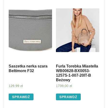
Saszetka nerka szara
Furla Torebka Miastella
Beltimore F32
WB00628-BX0053-
1257S-1-007-20IT-B
Beżowy
129,99
zł
1739,00
zł
SPRAWDŹ
SPRAWDŹ