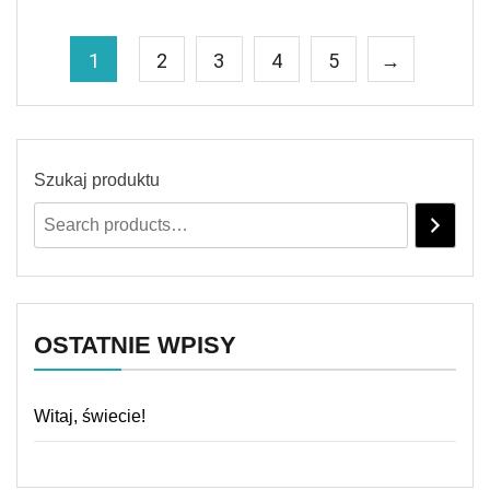
1
2
3
4
5
→
Szukaj produktu
OSTATNIE WPISY
Witaj, świecie!