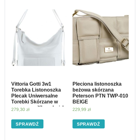
Vittoria Gotti 3w1
Pleciona listonoszka
Torebka Listonoszka
beżowa skórzana
Plecak Uniwersalne
Peterson PTN TWP-010
Torebki Skórzane w
BEIGE
rozmoarze XL na każdą
279,30
zł
229,99
zł
okazję Biała (kolory)
SPRAWDŹ
SPRAWDŹ