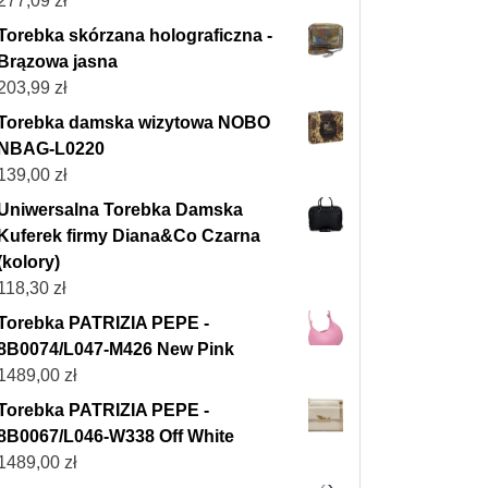
277,09
zł
Torebka skórzana holograficzna -
Brązowa jasna
203,99
zł
Torebka damska wizytowa NOBO
NBAG-L0220
139,00
zł
Uniwersalna Torebka Damska
Kuferek firmy Diana&Co Czarna
(kolory)
118,30
zł
Torebka PATRIZIA PEPE -
8B0074/L047-M426 New Pink
1489,00
zł
Torebka PATRIZIA PEPE -
8B0067/L046-W338 Off White
1489,00
zł