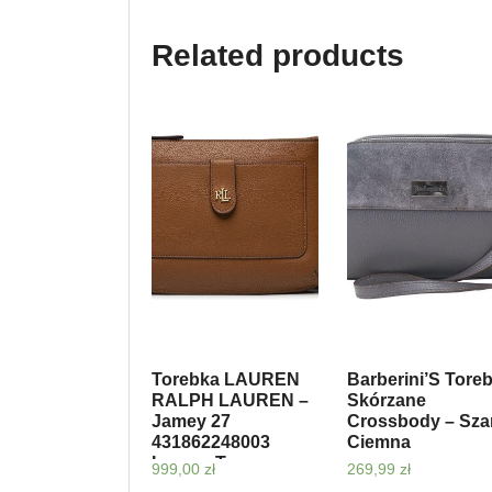
Related products
Torebka LAUREN
Barberini’S Toreb
RALPH LAUREN –
Skórzane
Jamey 27
Crossbody – Sza
431862248003
Ciemna
Lauren Tan
999,00
zł
269,99
zł