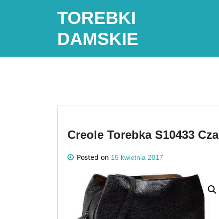
Skip
TOREBKI
to
content
DAMSKIE
Creole Torebka S10433 Cza
Posted on
15 kwietnia 2017