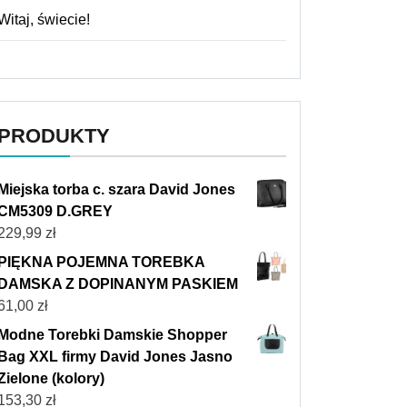
Witaj, świecie!
PRODUKTY
Miejska torba c. szara David Jones
CM5309 D.GREY
229,99
zł
PIĘKNA POJEMNA TOREBKA
DAMSKA Z DOPINANYM PASKIEM
61,00
zł
Modne Torebki Damskie Shopper
Bag XXL firmy David Jones Jasno
Zielone (kolory)
153,30
zł