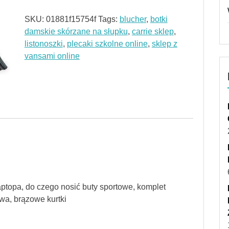
SKU:
01881f15754f
Tags:
blucher
,
botki
damskie skórzane na słupku
,
carrie sklep
,
listonoszki
,
plecaki szkolne online
,
sklep z
vansami online
aptopa, do czego nosić buty sportowe, komplet
wa, brązowe kurtki