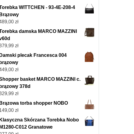
Torebka WITTCHEN - 93-4E-208-4
Brązowy
489,00
zł
Torebka damska MARCO MAZZINI
v60d
379,99
zł
Damski plecak Francesca 004
brązowy
449,00
zł
Shopper basket MARCO MAZZINI c.
brązowy 378d
329,99
zł
Brązowa torba shopper NOBO
149,00
zł
Klasyczna Skórzana Torebka Nobo
M1280-C012 Granatowe