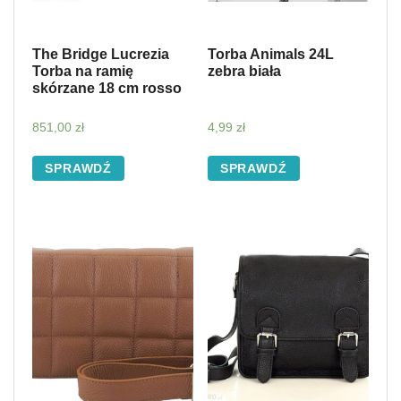
The Bridge Lucrezia
Torba Animals 24L
Torba na ramię
zebra biała
skórzane 18 cm rosso
851,00
zł
4,99
zł
SPRAWDŹ
SPRAWDŹ