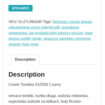
SPRAWDŹ
SKU:
f1c27c36d2d0
Tags:
formularz zwrotu towaru
zakupionego przez internet pdf
,
granatowa
ramoneska
,
jak wygląda bilet lotniczy wizzair
,
mato
grosso portfel męski
,
płaszcze damskie czerwone
,
zegarki marc ecko
Description
Description
Creole Torebka S10506 Czarny
versace torebki, kurtka długa, walizka niebieska,
wyprzedaż walizek na kółkach, buty filcowo-