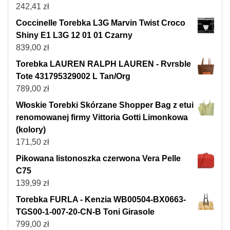
242,41
zł
Coccinelle Torebka L3G Marvin Twist Croco
Shiny E1 L3G 12 01 01 Czarny
839,00
zł
Torebka LAUREN RALPH LAUREN - Rvrsble
Tote 431795329002 L Tan/Org
789,00
zł
Włoskie Torebki Skórzane Shopper Bag z etui
renomowanej firmy Vittoria Gotti Limonkowa
(kolory)
171,50
zł
Pikowana listonoszka czerwona Vera Pelle
C75
139,99
zł
Torebka FURLA - Kenzia WB00504-BX0663-
TGS00-1-007-20-CN-B Toni Girasole
799,00
zł