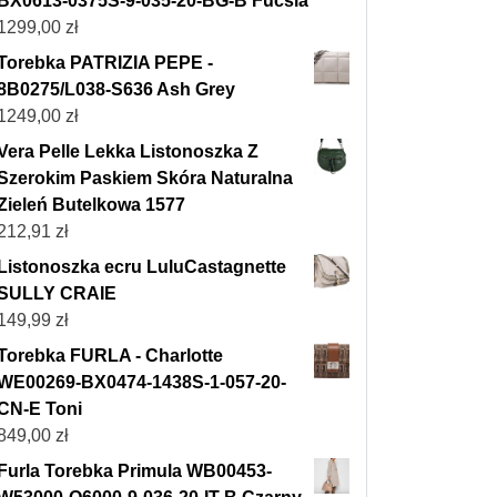
BX0613-0375S-9-035-20-BG-B Fucsia
1299,00
zł
Torebka PATRIZIA PEPE -
8B0275/L038-S636 Ash Grey
1249,00
zł
Vera Pelle Lekka Listonoszka Z
Szerokim Paskiem Skóra Naturalna
Zieleń Butelkowa 1577
212,91
zł
Listonoszka ecru LuluCastagnette
SULLY CRAIE
149,99
zł
Torebka FURLA - Charlotte
WE00269-BX0474-1438S-1-057-20-
CN-E Toni
849,00
zł
Furla Torebka Primula WB00453-