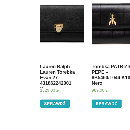
Lauren Ralph
Torebka PATRIZI
Lauren Torebka
PEPE –
Evan 27
8B5460/L046-K1
431862242001
Nero
Czarny
1529,00
zł
989,00
zł
SPRAWDŹ
SPRAWDŹ