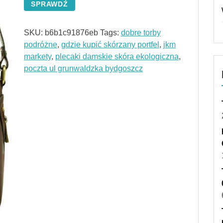
SPRAWDŹ
SKU:
b6b1c91876eb
Tags:
dobre torby
podróżne
,
gdzie kupić skórzany portfel
,
jkm
markety
,
plecaki damskie skóra ekologiczna
,
poczta ul grunwaldzka bydgoszcz