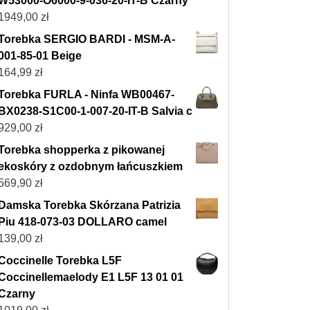
W53000-O6000-9-036-20-IT-B Czarny
1949,00
zł
Torebka SERGIO BARDI - MSM-A-
001-85-01 Beige
164,99
zł
Torebka FURLA - Ninfa WB00467-
BX0238-S1C00-1-007-20-IT-B Salvia c
929,00
zł
Torebka shopperka z pikowanej
ekoskóry z ozdobnym łańcuszkiem
569,90
zł
Damska Torebka Skórzana Patrizia
Piu 418-073-03 DOLLARO camel
139,00
zł
Coccinelle Torebka L5F
Coccinellemaelody E1 L5F 13 01 01
Czarny