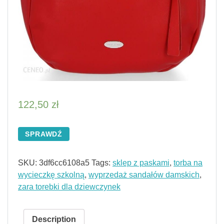
122,50
zł
SPRAWDŹ
SKU:
3df6cc6108a5
Tags:
sklep z paskami
,
torba na
wycieczkę szkolną
,
wyprzedaż sandałów damskich
,
zara torebki dla dziewczynek
Description