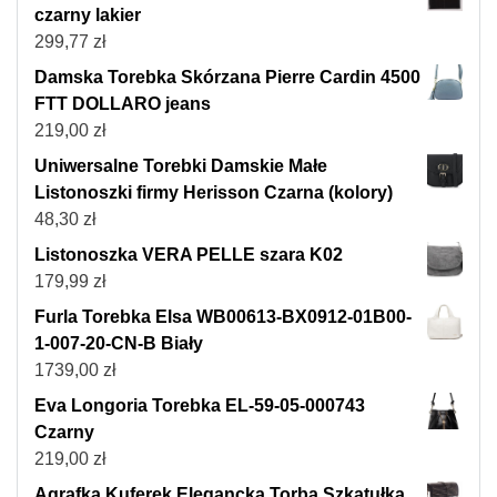
czarny lakier
299,77
zł
Damska Torebka Skórzana Pierre Cardin 4500
FTT DOLLARO jeans
219,00
zł
Uniwersalne Torebki Damskie Małe
Listonoszki firmy Herisson Czarna (kolory)
48,30
zł
Listonoszka VERA PELLE szara K02
179,99
zł
Furla Torebka Elsa WB00613-BX0912-01B00-
1-007-20-CN-B Biały
1739,00
zł
Eva Longoria Torebka EL-59-05-000743
Czarny
219,00
zł
Agrafka Kuferek Elegancka Torba Szkatułka