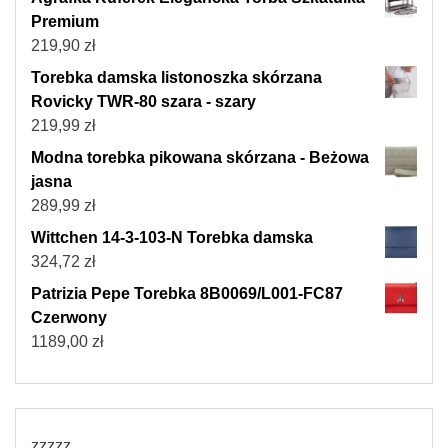
Premium
219,90
zł
Torebka damska listonoszka skórzana
Rovicky TWR-80 szara - szary
219,99
zł
Modna torebka pikowana skórzana - Beżowa
jasna
289,99
zł
Wittchen 14-3-103-N Torebka damska
324,72
zł
Patrizia Pepe Torebka 8B0069/L001-FC87
Czerwony
1189,00
zł
zzzzz