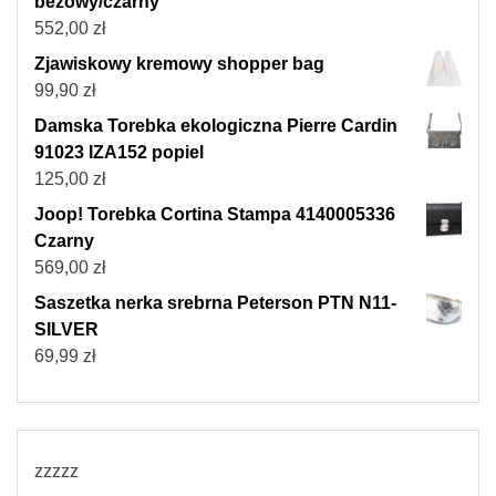
beżowy/czarny
552,00
zł
Zjawiskowy kremowy shopper bag
99,90
zł
Damska Torebka ekologiczna Pierre Cardin
91023 IZA152 popiel
125,00
zł
Joop! Torebka Cortina Stampa 4140005336
Czarny
569,00
zł
Saszetka nerka srebrna Peterson PTN N11-
SILVER
69,99
zł
zzzzz