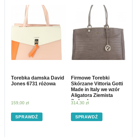
Torebka damska David
Firmowe Torebki
Jones 6731 różowa
Skórzane Vittoria Gotti
Made in Italy we wzór
Aligatora Ziemista
(kolory)
159,00
zł
314,30
zł
SPRAWDŹ
SPRAWDŹ