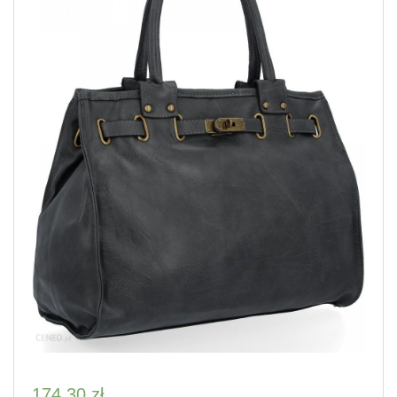
174,30
zł