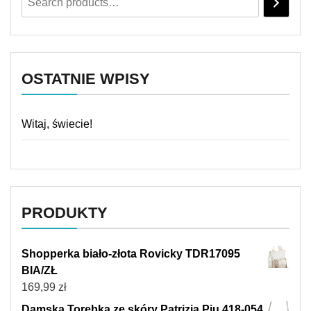
OSTATNIE WPISY
Witaj, świecie!
PRODUKTY
Shopperka biało-złota Rovicky TDR17095
BIA/ZŁ
169,99
zł
Damska Torebka ze skóry Patrizia Piu 418-054