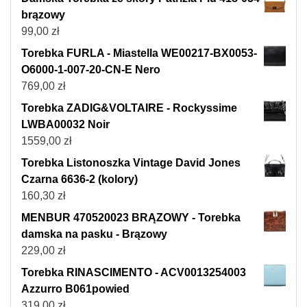
brązowy
99,00
zł
Torebka FURLA - Miastella WE00217-BX0053-
O6000-1-007-20-CN-E Nero
769,00
zł
Torebka ZADIG&VOLTAIRE - Rockyssime
LWBA00032 Noir
1559,00
zł
Torebka Listonoszka Vintage David Jones
Czarna 6636-2 (kolory)
160,30
zł
MENBUR 470520023 BRĄZOWY - Torebka
damska na pasku - Brązowy
229,00
zł
Torebka RINASCIMENTO - ACV0013254003
Azzurro B061powied
319,00
zł