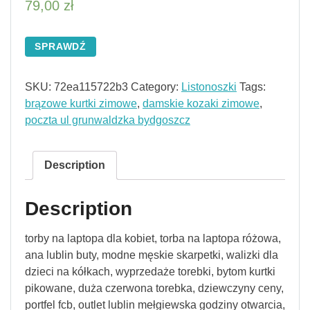
79,00
zł
SPRAWDŹ
SKU:
72ea115722b3
Category:
Listonoszki
Tags:
brązowe kurtki zimowe
,
damskie kozaki zimowe
,
poczta ul grunwaldzka bydgoszcz
Description
Description
torby na laptopa dla kobiet, torba na laptopa różowa,
ana lublin buty, modne męskie skarpetki, walizki dla
dzieci na kółkach, wyprzedaże torebki, bytom kurtki
pikowane, duża czerwona torebka, dziewczyny ceny,
portfel fcb, outlet lublin mełgiewska godziny otwarcia,