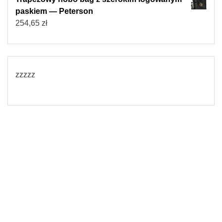
paskiem — Peterson
254,65
zł
zzzzz
© 2026
Torebki damskie
Powered by WordPress