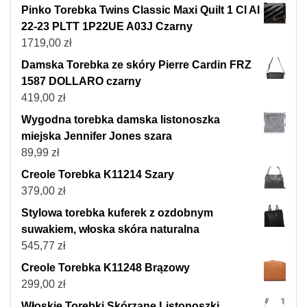
Pinko Torebka Twins Classic Maxi Quilt 1 Cl AI
22-23 PLTT 1P22UE A03J Czarny
1719,00
zł
Damska Torebka ze skóry Pierre Cardin FRZ
1587 DOLLARO czarny
419,00
zł
Wygodna torebka damska listonoszka
miejska Jennifer Jones szara
89,99
zł
Creole Torebka K11214 Szary
379,00
zł
Stylowa torebka kuferek z ozdobnym
suwakiem, włoska skóra naturalna
545,77
zł
Creole Torebka K11248 Brązowy
299,00
zł
Włoskie Torebki Skórzane Listonoszki