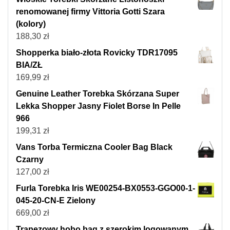
renomowanej firmy Vittoria Gotti Szara
(kolory)
188,30
zł
Shopperka biało-złota Rovicky TDR17095
BIA/ZŁ
169,99
zł
Genuine Leather Torebka Skórzana Super
Lekka Shopper Jasny Fiolet Borse In Pelle
966
199,31
zł
Vans Torba Termiczna Cooler Bag Black
Czarny
127,00
zł
Furla Torebka Iris WE00254-BX0553-GGO00-1-
045-20-CN-E Zielony
669,00
zł
Trapezowy hobo bag z szerokim logowanym