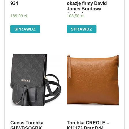
934
okazję firmy David
Jones Bordowa
(kolory)
189,99
zł
108,50
zł
SPRAWDŹ
SPRAWDŹ
Guess Torebka
Torebka CREOLE –
GUWBSQGBK
K11173 Brąz D44