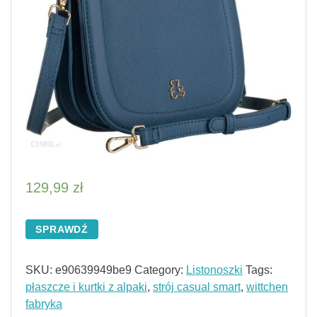
129,99
zł
SPRAWDŹ
SKU:
e90639949be9
Category:
Listonoszki
Tags:
płaszcze i kurtki z alpaki
,
strój casual smart
,
wittchen
fabryka