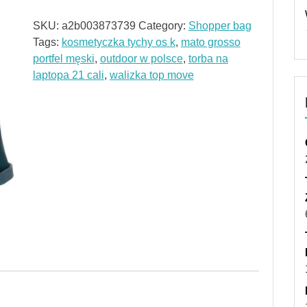
SKU:
a2b003873739
Category:
Shopper bag
Tags:
kosmetyczka tychy os k
,
mato grosso
portfel męski
,
outdoor w polsce
,
torba na
laptopa 21 cali
,
walizka top move