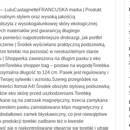
 — LuluCastagnetteFRANCUSKA marka | Produkt
analnym stylem oraz wysoką jakością
szyta z wysokogatunkowej skóry ekologicznej.
ch materiałów jest gwarancją długiego
pomieści najpotrzebniejsze drobiazgi, jak portfel
ończenie | Środek wyściełano praktyczną podszewką.
rze torebki ma pozostać w nieskazitelnym stanie
u | Shopperka zawieszona na długim pasku z eko
fortemTorebka shopper bag – postaw na wygodęTorebka
symalna długość to 124 cm. Pasek jest regulowany i
Twojej sylwetki i wzrostu.Szereg przegródek na
, mieści format A4! Środek obszyto stylową podszewką
dzie eko skórę przed uszkodzeniami.Torebkę
kane są na zatrzask magnetyczny, trzecia zamykana
zerokim pasku zainstalowano klips magnetyczny z
dodatkowo zamek błyskawiczny, co jest niewątpliwe
produkcji torebki zadbano też o kwestie
 się o niekontrolowane otwarcie się torebki i utratę