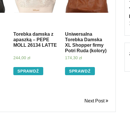
Torebka damska z
Uniwersalna
apaszką – PEPE
Torebka Damska
MOLL 26134 LATTE
XL Shopper firmy
Potri Ruda (kolory)
244,00
zł
174,30
zł
SPRAWDŹ
SPRAWDŹ
Next Post