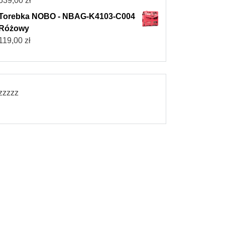
539,00
zł
Torebka NOBO - NBAG-K4103-C004
Różowy
119,00
zł
zzzzz