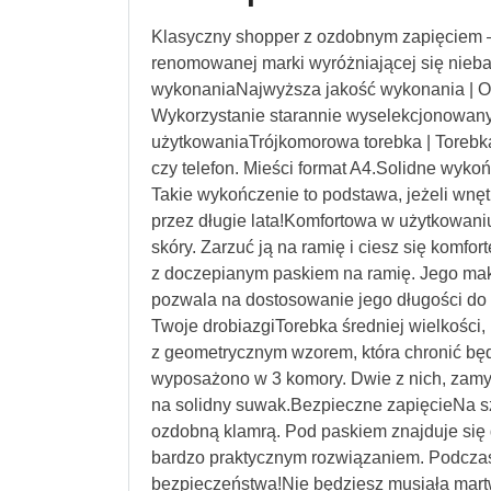
Klasyczny shopper z ozdobnym zapięciem
renomowanej marki wyróżniającej się nieb
wykonaniaNajwyższa jakość wykonania | Od
Wykorzystanie starannie wyselekcjonowany
użytkowaniaTrójkomorowa torebka | Torebka 
czy telefon. Mieści format A4.Solidne wyk
Takie wykończenie to podstawa, jeżeli wnęt
przez długie lata!Komfortowa w użytkowani
skóry. Zarzuć ją na ramię i ciesz się kom
z doczepianym paskiem na ramię. Jego mak
pozwala na dostosowanie jego długości do 
Twoje drobiazgiTorebka średniej wielkości
z geometrycznym wzorem, która chronić bę
wyposażono w 3 komory. Dwie z nich, zamy
na solidny suwak.Bezpieczne zapięcieNa s
ozdobną klamrą. Pod paskiem znajduje się 
bardzo praktycznym rozwiązaniem. Podczas 
bezpieczeństwa!Nie będziesz musiała martwić