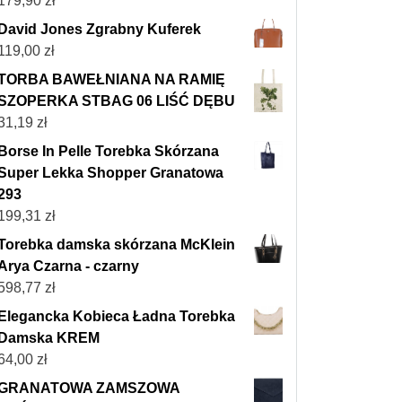
179,90
zł
David Jones Zgrabny Kuferek
119,00
zł
TORBA BAWEŁNIANA NA RAMIĘ
SZOPERKA STBAG 06 LIŚĆ DĘBU
31,19
zł
Borse In Pelle Torebka Skórzana
Super Lekka Shopper Granatowa
293
199,31
zł
Torebka damska skórzana McKlein
Arya Czarna - czarny
598,77
zł
Elegancka Kobieca Ładna Torebka
Damska KREM
64,00
zł
GRANATOWA ZAMSZOWA