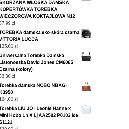
SKÓRZANA WŁOSKA DAMSKA
KOPERTÓWKA TOREBKA
WIECZOROWA KOKTAJLOWA N12
87,99
zł
TOREBKA damska eko-skóra czarna
VITTORIA LUCCA
135,00
zł
Uniwersalna Torebka Damska
Listonoszka David Jones CM6085
Czarna (kolory)
83,30
zł
Torebka damska NOBO NBAG-
K3950
164,00
zł
Torebka LIU JO - Leonie Hanne x
Mini Hobo Lh X Lj AA2502 P0102 Ice
S1121