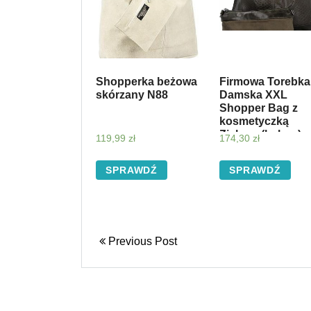
Shopperka beżowa
Firmowa Torebka
skórzany N88
Damska XXL
Shopper Bag z
kosmetyczką
Zielona (kolory)
119,99
zł
174,30
zł
SPRAWDŹ
SPRAWDŹ
Previous Post