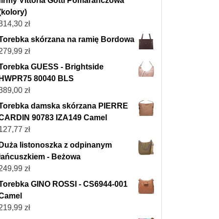
firmy Vittoria Gotti Pomarańczowa
(kolory)
314,30
zł
Torebka skórzana na ramię Bordowa
279,99
zł
Torebka GUESS - Brightside
HWPR75 80040 BLS
389,00
zł
Torebka damska skórzana PIERRE
CARDIN 90783 IZA149 Camel
127,77
zł
Duża listonoszka z odpinanym
łańcuszkiem - Beżowa
249,99
zł
Torebka GINO ROSSI - CS6944-001
Camel
219,99
zł