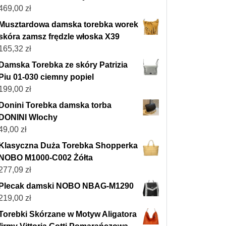
469,00
zł
Musztardowa damska torebka worek
skóra zamsz frędzle włoska X39
165,32
zł
Damska Torebka ze skóry Patrizia
Piu 01-030 ciemny popiel
199,00
zł
Donini Torebka damska torba
DONINI Wlochy
49,00
zł
Klasyczna Duża Torebka Shopperka
NOBO M1000-C002 Żółta
277,09
zł
Plecak damski NOBO NBAG-M1290
219,00
zł
Torebki Skórzane w Motyw Aligatora