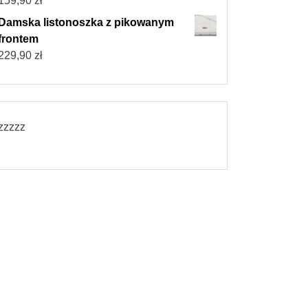
159,90
zł
Damska listonoszka z pikowanym
frontem
229,90
zł
zzzzz