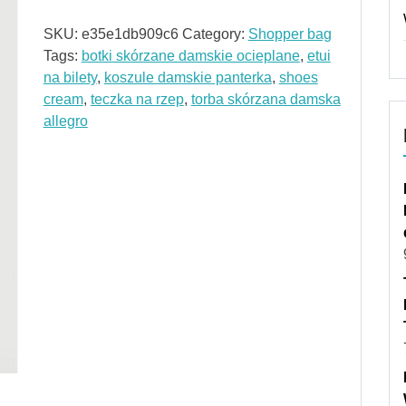
SKU:
e35e1db909c6
Category:
Shopper bag
Tags:
botki skórzane damskie ocieplane
,
etui
na bilety
,
koszule damskie panterka
,
shoes
cream
,
teczka na rzep
,
torba skórzana damska
allegro