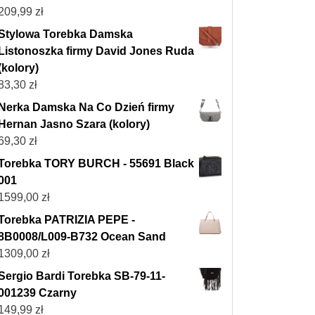
209,99
zł
Stylowa Torebka Damska
Listonoszka firmy David Jones Ruda
(kolory)
83,30
zł
Nerka Damska Na Co Dzień firmy
Hernan Jasno Szara (kolory)
69,30
zł
Torebka TORY BURCH - 55691 Black
001
1599,00
zł
Torebka PATRIZIA PEPE -
8B0008/L009-B732 Ocean Sand
1309,00
zł
Sergio Bardi Torebka SB-79-11-
001239 Czarny
149,99
zł