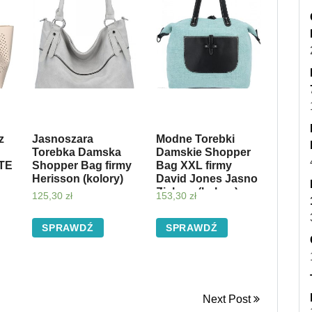
z
Jasnoszara
Modne Torebki
Torebka Damska
Damskie Shopper
TE
Shopper Bag firmy
Bag XXL firmy
Herisson (kolory)
David Jones Jasno
Zielone (kolory)
125,30
zł
153,30
zł
SPRAWDŹ
SPRAWDŹ
Next Post