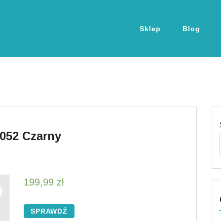
Sklep
Blog
052 Czarny
199,99
zł
SPRAWDŹ