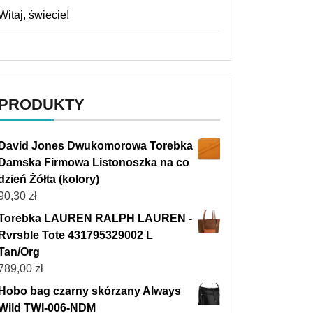
Witaj, świecie!
PRODUKTY
David Jones Dwukomorowa Torebka
Damska Firmowa Listonoszka na co
dzień Żółta (kolory)
90,30
zł
Torebka LAUREN RALPH LAUREN -
Rvrsble Tote 431795329002 L
Tan/Org
789,00
zł
Hobo bag czarny skórzany Always
Wild TWI-006-NDM