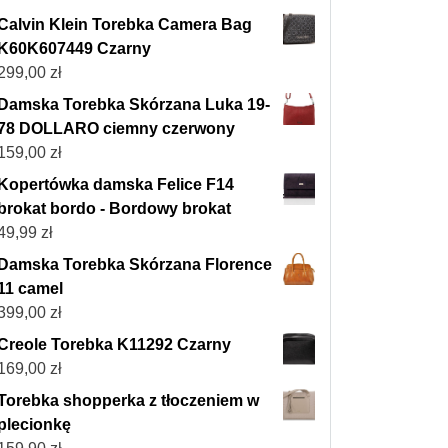
Calvin Klein Torebka Camera Bag
K60K607449 Czarny
299,00
zł
Damska Torebka Skórzana Luka 19-
78 DOLLARO ciemny czerwony
159,00
zł
Kopertówka damska Felice F14
brokat bordo - Bordowy brokat
49,99
zł
Damska Torebka Skórzana Florence
11 camel
399,00
zł
Creole Torebka K11292 Czarny
169,00
zł
Torebka shopperka z tłoczeniem w
plecionkę