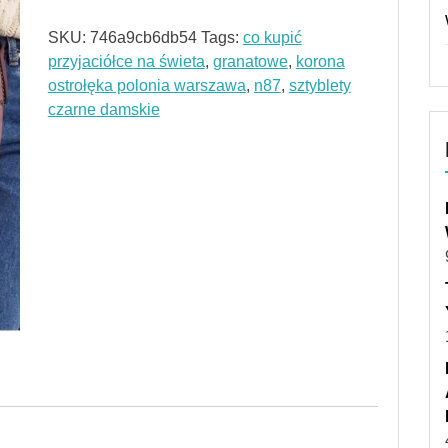
SKU:
746a9cb6db54
Tags:
co kupić
przyjaciółce na świeta
,
granatowe
,
korona
ostrołęka polonia warszawa
,
n87
,
sztyblety
czarne damskie