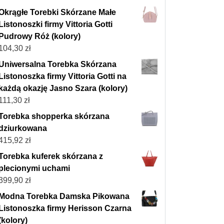
Okrągłe Torebki Skórzane Małe
Listonoszki firmy Vittoria Gotti
Pudrowy Róż (kolory)
104,30
zł
Uniwersalna Torebka Skórzana
Listonoszka firmy Vittoria Gotti na
każdą okazję Jasno Szara (kolory)
111,30
zł
Torebka shopperka skórzana
dziurkowana
415,92
zł
Torebka kuferek skórzana z
plecionymi uchami
399,90
zł
Modna Torebka Damska Pikowana
Listonoszka firmy Herisson Czarna
(kolory)