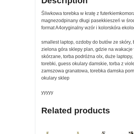
Description
Śliwkowa torebka w kratę z futerkiemkomo
magnezodpinany długi pasekkieszeń w środk
format A4oryginalny wzór i kolorskóra ekol
smallest laptop, ozdoby do butów ze skóry, b
zielona góra sklepy plan, gdzie na wakacje
skórzane, torba podróżna olx, duże laptopy,
torebki, guess okulary damskie, torba z vio
zamszowa granatowa, torebka damska poma
okulary sklep
yyyyy
Related products