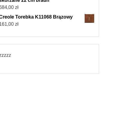
skórzane 22 cm braun
684,00
zł
Creole Torebka K11068 Brązowy
161,00
zł
zzzzz