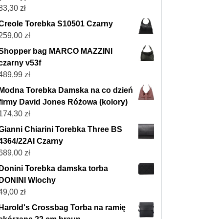
83,30
zł
Creole Torebka S10501 Czarny
259,00
zł
Shopper bag MARCO MAZZINI
czarny v53f
489,99
zł
Modna Torebka Damska na co dzień
firmy David Jones Różowa (kolory)
174,30
zł
Gianni Chiarini Torebka Three BS
4364/22AI Czarny
689,00
zł
Donini Torebka damska torba
DONINI Wlochy
49,00
zł
Harold's Crossbag Torba na ramię