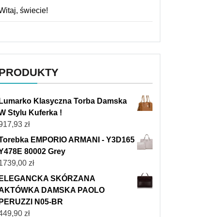
Witaj, świecie!
PRODUKTY
Lumarko Klasyczna Torba Damska
W Stylu Kuferka !
917,93
zł
Torebka EMPORIO ARMANI - Y3D165
Y478E 80002 Grey
1739,00
zł
ELEGANCKA SKÓRZANA
AKTÓWKA DAMSKA PAOLO
PERUZZI N05-BR
449,90
zł