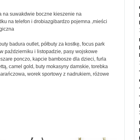
ra na suwakdwie boczne kieszenie na
u na telefon i drobiazgibardzo pojemna ,mieści
ogiczna
uty badura outlet, półbuty za kostkę, focus park
 w październiku i listopadzie, pasy wojskowe
 szare ponczo, kapcie bambosze dla dzieci, furla
lettą, camel gold, buty mokasyny damskie, torebka
rańczowa, worek sportowy z nadrukiem, różowe