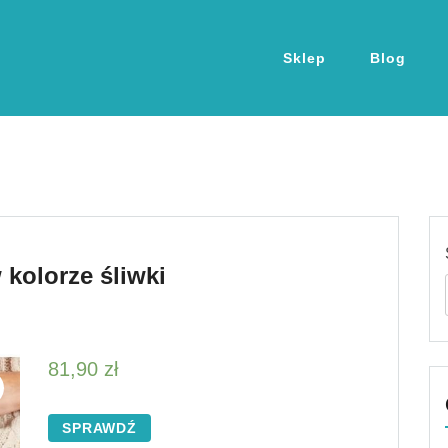
Sklep
Blog
kolorze śliwki
81,90
zł
SPRAWDŹ