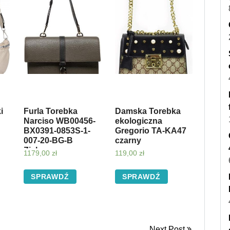
i
Furla Torebka
Damska Torebka
Narciso WB00456-
ekologiczna
BX0391-0853S-1-
Gregorio TA-KA47
007-20-BG-B
czarny
Zielony
1179,00
zł
119,00
zł
SPRAWDŹ
SPRAWDŹ
Next Post