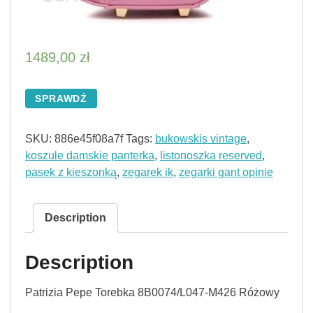
1489,00
zł
SPRAWDŹ
SKU:
886e45f08a7f
Tags:
bukowskis vintage
,
koszule damskie panterka
,
listonoszka reserved
,
pasek z kieszonką
,
zegarek ik
,
zegarki gant opinie
Description
Description
Patrizia Pepe Torebka 8B0074/L047-M426 Różowy