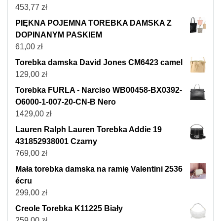
453,77
zł
PIĘKNA POJEMNA TOREBKA DAMSKA Z
DOPINANYM PASKIEM
61,00
zł
Torebka damska David Jones CM6423 camel
129,00
zł
Torebka FURLA - Narciso WB00458-BX0392-
O6000-1-007-20-CN-B Nero
1429,00
zł
Lauren Ralph Lauren Torebka Addie 19
431852938001 Czarny
769,00
zł
Mała torebka damska na ramię Valentini 2536
écru
299,00
zł
Creole Torebka K11225 Biały
259,00
zł