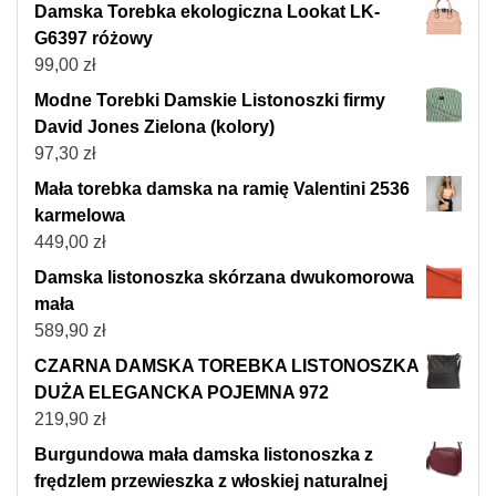
Damska Torebka ekologiczna Lookat LK-
G6397 różowy
99,00
zł
Modne Torebki Damskie Listonoszki firmy
David Jones Zielona (kolory)
97,30
zł
Mała torebka damska na ramię Valentini 2536
karmelowa
449,00
zł
Damska listonoszka skórzana dwukomorowa
mała
589,90
zł
CZARNA DAMSKA TOREBKA LISTONOSZKA
DUŻA ELEGANCKA POJEMNA 972
219,90
zł
Burgundowa mała damska listonoszka z
frędzlem przewieszka z włoskiej naturalnej