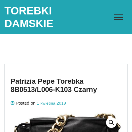
Skip
TOREBKI
to
content
DAMSKIE
Patrizia Pepe Torebka
8B0513/L006-K103 Czarny
Posted on
1 kwietnia 2019