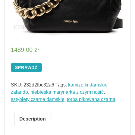
1489,00
zł
SPRAWDŹ
SKU:
232d2fbc32a6
Tags:
kamizelki damskie
zalando
,
niebieska marynarka z czym nosić
,
sztyblety czarne damskie
,
torba pikowana czarna
Description