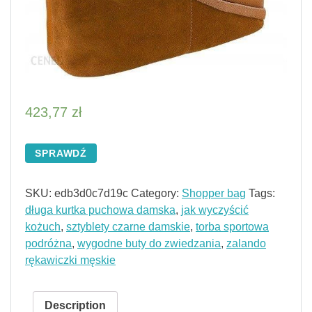
423,77
zł
SPRAWDŹ
SKU:
edb3d0c7d19c
Category:
Shopper bag
Tags:
długa kurtka puchowa damska
,
jak wyczyścić
kożuch
,
sztyblety czarne damskie
,
torba sportowa
podróżna
,
wygodne buty do zwiedzania
,
zalando
rękawiczki męskie
Description