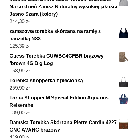
Na co dzień Zamsz Naturalny wysokiej jakości
Jasno Szara (kolory)
244,30
zł
zamszowa torebka skórzana na ramię z
saszetką N88
125,39
zł
Guess Torebka GUWBG4GFBR brązowy
/brown 4G Big Log
153,99
zł
Torebka shopperka z plecionką
259,90
zł
Torba Shopper M Special Edition Aquarius
Reisenthel
139,00
zł
Damska Torebka Skórzana Pierre Cardin 4227
GNC AVANC brązowy
419,00
zł