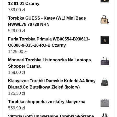
12 01 01 Czarny
739,00
zł
Torebka GUESS - Katey (WL) Mini Bags
HWWL78 70730 NRN
529,00
zł
Furla Torebka Primula WB00554-BX0613-
O6000-9-035-20-RO-B Czarny
1429,00
zł
Monnari Torebka Listonoszka Na Laptopa
Shopper Czarna
159,00
zł
Klasyczne Torebki Damskie Kuferki A4 firmy
Diana&Co Butelkowa Zieleń (kolory)
125,30
zł
Torebka shopperka ze skóry klasyczna
559,90
zł
Vittoria Gotti Uniwersalne Torebki Skórzane