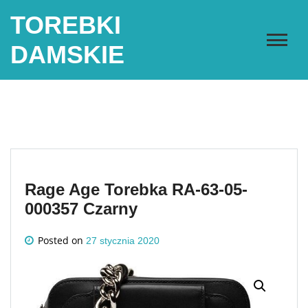
Skip
TOREBKI
to
content
DAMSKIE
Rage Age Torebka RA-63-05-
000357 Czarny
Posted on
27 stycznia 2020