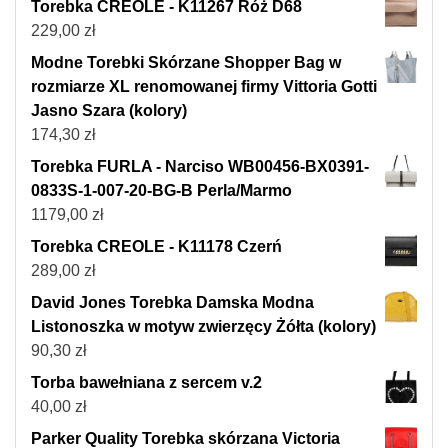
Torebka CREOLE - K11267 Róż D68
229,00
zł
Modne Torebki Skórzane Shopper Bag w
rozmiarze XL renomowanej firmy Vittoria Gotti
Jasno Szara (kolory)
174,30
zł
Torebka FURLA - Narciso WB00456-BX0391-
0833S-1-007-20-BG-B Perla/Marmo
1179,00
zł
Torebka CREOLE - K11178 Czerń
289,00
zł
David Jones Torebka Damska Modna
Listonoszka w motyw zwierzęcy Żółta (kolory)
90,30
zł
Torba bawełniana z sercem v.2
40,00
zł
Parker Quality Torebka skórzana Victoria