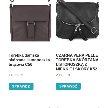
Torebka damska
CZARNA VERA PELLE
skórzana listnonoszka
TOREBKA SKÓRZANA
brązowa C56
LISTONOSZKA Z
MIĘKKIEJ SKÓRY K52
143,00
zł
208,99
zł
SPRAWDŹ
SPRAWDŹ