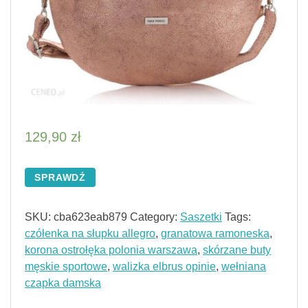
129,90
zł
SPRAWDŹ
SKU:
cba623eab879
Category:
Saszetki
Tags:
czółenka na słupku allegro
,
granatowa ramoneska
,
korona ostrołęka polonia warszawa
,
skórzane buty
męskie sportowe
,
walizka elbrus opinie
,
wełniana
czapka damska