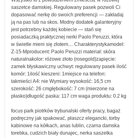
saszetce damskiej. Regulowany pasek pozwoli Ci
dopasować nerkę do swoich preferencji — zakładaj
ją na pas lub na skos. Modny dodatek galanteryjny
jest potrzebny każdej kobiecie — stań się
posiadaczką praktycznej nerki Paolo Peruzzi, która
w świetle mieni się złotem… Charakterystykamodel:
Z-15-Mproducent: Paolo Peruzzi materiał: skóra
naturalnakolor: różowe złoto (rosegold)zapięcie:
zamek błyskawiczny uchwyt: regulowany pasek ilość
komór: 1ilość kieszeni: 1miejsce na telefon:
takmieści A4: nie Wymiary wysokość: 16,5 cm
szerokość: 26 cmgłębokość: 7 cm (mierzone na
płasko)długość paska: 117 cm waga produktu: 0.2 kg
focus park piotrków trybunalski oferty pracy, bagaż
podręczny jak spakować, płaszcz elegancki, torby
kabinowe na kółkach, anas lublin, czarna damska
torebka, cudzich biały dunajec, nerka saszetka