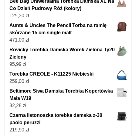
Bee Bag Uniwersalna Torebka Damska XL Na
Co Dzień Pudrowy Róż (kolory)
125,30
zł
Aunts & Uncles The Pencil Torba na ramię
skórzane 15 cm single malt
471,00
zł
Rovicky Torebka Damska Worek Zielona Ty20
Zielony
95,99
zł
Torebka CREOLE - K11225 Niebieski
259,00
zł
Beltimore Siwa Damska Torebka Kopertówka
Mała W19
82,28
zł
Czarna listonoszka torebka damska z-30
paolo peruzzi
219,90
zł