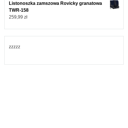
Listonoszka zamszowa Rovicky granatowa
TWR-158
259,99
zł
zzzzz
© 2026
Torebki damskie
Powered by WordPress