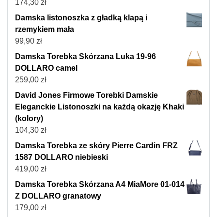
174,30
zł
Damska listonoszka z gładką klapą i
rzemykiem mała
99,90
zł
Damska Torebka Skórzana Luka 19-96
DOLLARO camel
259,00
zł
David Jones Firmowe Torebki Damskie
Eleganckie Listonoszki na każdą okazję Khaki
(kolory)
104,30
zł
Damska Torebka ze skóry Pierre Cardin FRZ
1587 DOLLARO niebieski
419,00
zł
Damska Torebka Skórzana A4 MiaMore 01-014
Z DOLLARO granatowy
179,00
zł