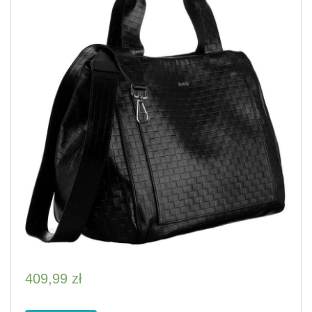
409,99
zł