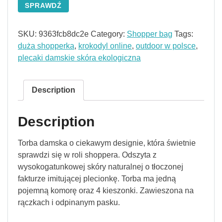
SPRAWDŹ
SKU:
9363fcb8dc2e
Category:
Shopper bag
Tags:
duża shopperka
,
krokodyl online
,
outdoor w polsce
,
plecaki damskie skóra ekologiczna
Description
Description
Torba damska o ciekawym designie, która świetnie
sprawdzi się w roli shoppera. Odszyta z
wysokogatunkowej skóry naturalnej o tłoczonej
fakturze imitującej plecionkę. Torba ma jedną
pojemną komorę oraz 4 kieszonki. Zawieszona na
rączkach i odpinanym pasku.