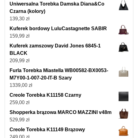
Uniwersalna Torebka Damska Diana&Co
Czarna (kolory)
139,30
zł
Kuferek bordowy LuluCastagnette SABIR
159,99
zł
Kuferek zamszowy David Jones 6845-1
BLACK
209,99
zł
Furla Torebka Miastella WB00582-BX0053-
M7Y00-1-007-20-IT-B Szary
1339,00
zł
Creole Torebka K11158 Czarny
259,00
zł
Shopperka brązowa MARCO MAZZINI v48m
529,99
zł
Creole Torebka K11149 Brązowy
249,00
zł