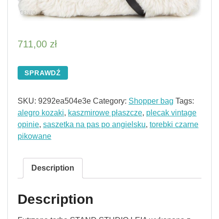
711,00
zł
SPRAWDŹ
SKU:
9292ea504e3e
Category:
Shopper bag
Tags:
alegro kozaki
,
kaszmirowe płaszcze
,
plecak vintage
opinie
,
saszetka na pas po angielsku
,
torebki czarne
pikowane
Description
Description