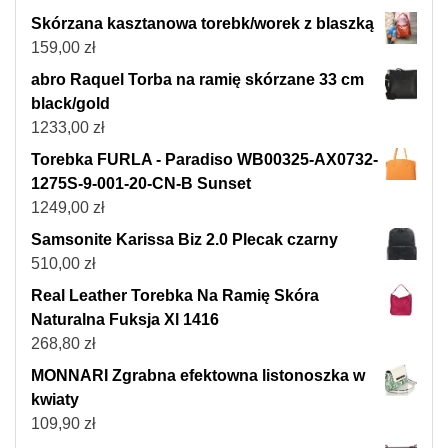
Skórzana kasztanowa torebk/worek z blaszką
159,00
zł
abro Raquel Torba na ramię skórzane 33 cm
black/gold
1233,00
zł
Torebka FURLA - Paradiso WB00325-AX0732-
1275S-9-001-20-CN-B Sunset
1249,00
zł
Samsonite Karissa Biz 2.0 Plecak czarny
510,00
zł
Real Leather Torebka Na Ramię Skóra
Naturalna Fuksja Xl 1416
268,80
zł
MONNARI Zgrabna efektowna listonoszka w
kwiaty
109,90
zł