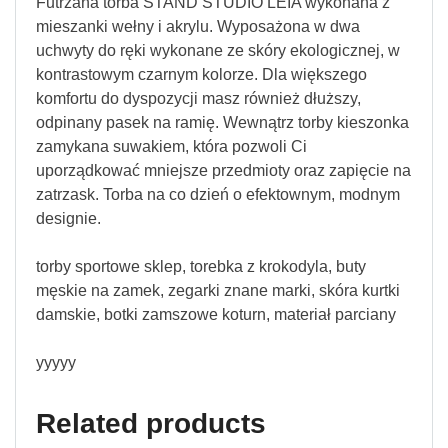
Futrzana torba STAND STUDIO LEIA wykonana z
mieszanki wełny i akrylu. Wyposażona w dwa
uchwyty do ręki wykonane ze skóry ekologicznej, w
kontrastowym czarnym kolorze. Dla większego
komfortu do dyspozycji masz również dłuższy,
odpinany pasek na ramię. Wewnątrz torby kieszonka
zamykana suwakiem, która pozwoli Ci
uporządkować mniejsze przedmioty oraz zapięcie na
zatrzask. Torba na co dzień o efektownym, modnym
designie.
torby sportowe sklep, torebka z krokodyla, buty
męskie na zamek, zegarki znane marki, skóra kurtki
damskie, botki zamszowe koturn, materiał parciany
yyyyy
Related products