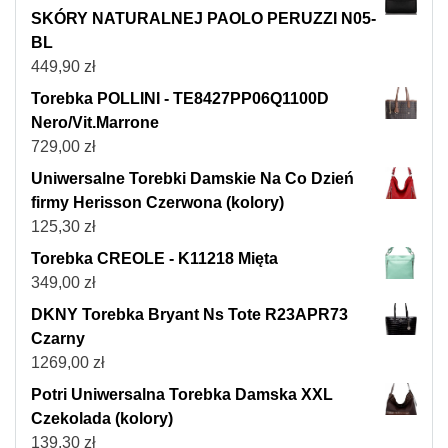
SKÓRY NATURALNEJ PAOLO PERUZZI N05-
BL
449,90
zł
Torebka POLLINI - TE8427PP06Q1100D
Nero/Vit.Marrone
729,00
zł
Uniwersalne Torebki Damskie Na Co Dzień
firmy Herisson Czerwona (kolory)
125,30
zł
Torebka CREOLE - K11218 Mięta
349,00
zł
DKNY Torebka Bryant Ns Tote R23APR73
Czarny
1269,00
zł
Potri Uniwersalna Torebka Damska XXL
Czekolada (kolory)
139,30
zł