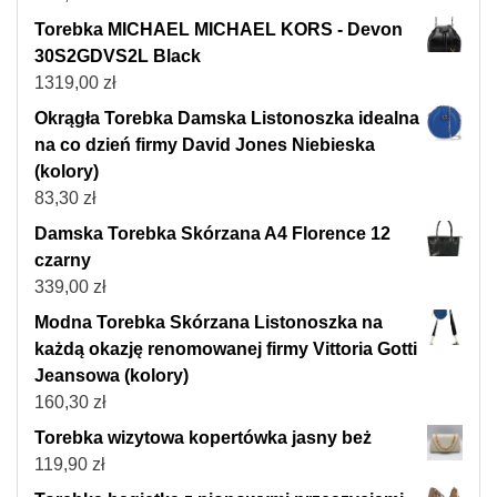
Torebka MICHAEL MICHAEL KORS - Devon
30S2GDVS2L Black
1319,00
zł
Okrągła Torebka Damska Listonoszka idealna
na co dzień firmy David Jones Niebieska
(kolory)
83,30
zł
Damska Torebka Skórzana A4 Florence 12
czarny
339,00
zł
Modna Torebka Skórzana Listonoszka na
każdą okazję renomowanej firmy Vittoria Gotti
Jeansowa (kolory)
160,30
zł
Torebka wizytowa kopertówka jasny beż
119,90
zł