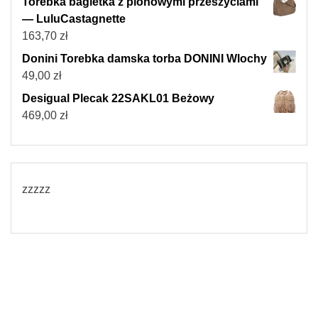
Torebka bagietka z pionowymi przeszyciami
— LuluCastagnette
163,70
zł
Donini Torebka damska torba DONINI Wlochy
49,00
zł
Desigual Plecak 22SAKL01 Beżowy
469,00
zł
zzzzz