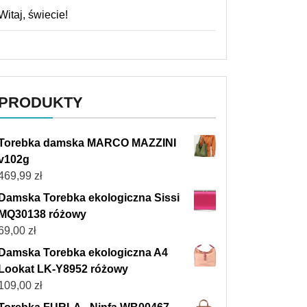
Witaj, świecie!
PRODUKTY
Torebka damska MARCO MAZZINI
v102g
469,99
zł
Damska Torebka ekologiczna Sissi
MQ30138 różowy
69,00
zł
Damska Torebka ekologiczna A4
Lookat LK-Y8952 różowy
109,00
zł