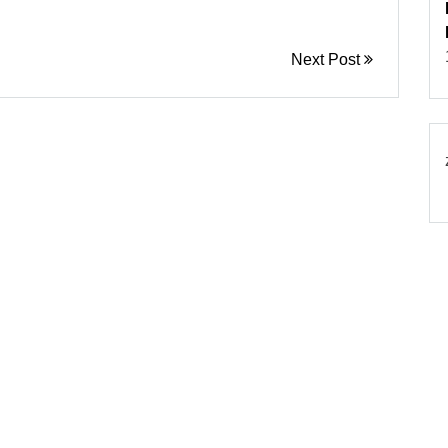
Next Post
© 2026
Torebki damskie
Powered by WordPress