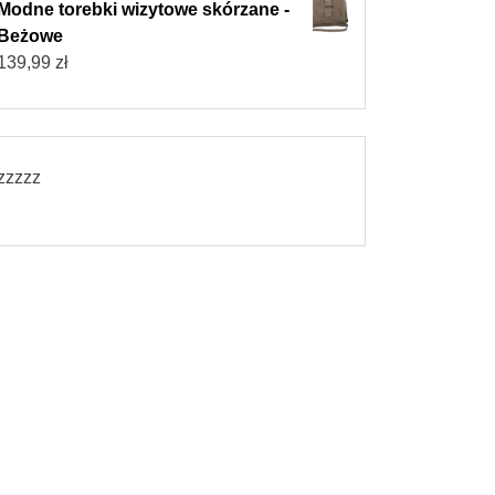
Modne torebki wizytowe skórzane -
Beżowe
139,99
zł
zzzzz