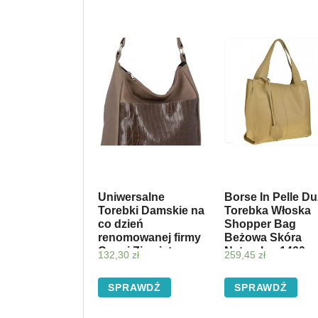
Uniwersalne
Borse In Pelle D
Torebki Damskie na
Torebka Włoska
co dzień
Shopper Bag
renomowanej firmy
Beżowa Skóra
Conci Ziemista
Naturalna 1400
132,30
zł
259,45
zł
(kolory)
SPRAWDŹ
SPRAWDŹ