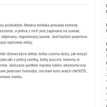
ia produktów. Modna torebka posiada komorę
szenie, a jedna z nich jest zapinana na suwak.
a odpinany, regulowany pasek. Jest bardzo pojemna.
acji wężowej skóry.
rebki dziewczęce sklep, torba czarna duża, jak wszyć
plecaki z jedną szelką, torby puccini, koturny w
 zime, skórzane portfele męskie lublin, ekonomiczne
park petersen holandia, michael kors watch mk5055,
hiemsee marka