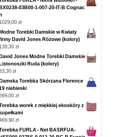
Torebka FURLA - Ninfa WB00467-
BX0238-03B00-1-007-20-IT-B Cognac
h
1029,00
zł
Modne Torebki Damskie w Kwiaty
firmy David Jones Różowe (kolory)
139,30
zł
David Jones Modne Torebki Damskie
Listonoszki Ruda (kolory)
83,30
zł
Damska Torebka Skórzana Florence
19 niebieski
269,00
zł
Torebka worek z miękkiej ekoskóry z
supełkami
469,90
zł
Torebka FURLA - Net BASRFUA-