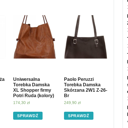
uża
Uniwersalna
Paolo Peruzzi
Torebka Damska
Torebka Damska
XL Shopper firmy
Skórzana 2W1 Z-26-
Potri Ruda (kolory)
Br
174,30
zł
249,90
zł
SPRAWDŹ
SPRAWDŹ