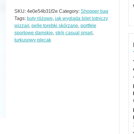
SKU:
4e0e54b31f2e
Category:
Shopper bag
Tags:
buty różowe
,
jak wygląda bilet lotniczy
wizzair
,
pelle torebki skórzane
,
portfele
sportowe damskie
,
strój casual smart
,
turkusowy plecak