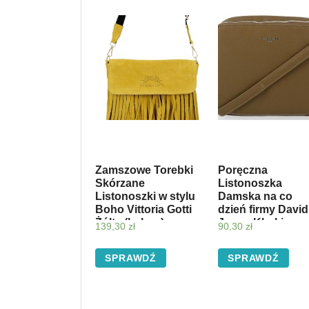
Zamszowe Torebki
Poręczna
Skórzane
Listonoszka
Listonoszki w stylu
Damska na co
Boho Vittoria Gotti
dzień firmy David
Żółta (kolory)
Jones Khaki
139,30
zł
90,30
zł
(kolory)
SPRAWDŹ
SPRAWDŹ