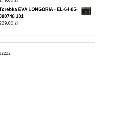
279,00
zł
Torebka EVA LONGORIA - EL-64-05-
000748 101
229,00
zł
zzzzz