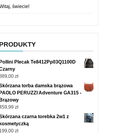
Witaj, świecie!
PRODUKTY
Pollini Plecak Te8412Pp03Q1100D
Czarny
889,00
zł
Skórzana torba damska brązowa
PAOLO PERUZZI Adventure GA315 -
Brązowy
459,99
zł
Skórzana czarna torebka 2w1 z
kosmetyczką
199,00
zł