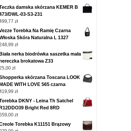
Teczka damska skórzana KEMER B
473/DWL-03-S3-231
499,77
zł
Vezze Torebka Na Ramię Czarna
Włoska Skóra Naturalna L 1327
248,99
zł
Biała nerka biodrówka saszetka mała
nereczka brokatowa Z33
25,00
zł
Shopperka skórzana Toscana LOOK
MADE WITH LOVE 565 czarna
419,99
zł
Torebka DKNY - Leina Th Satchel
R12DDO39 Bright Red 8RD
659,00
zł
Creole Torebka K11151 Brązowy