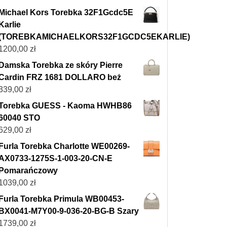
Michael Kors Torebka 32F1Gcdc5E
Karlie
(TOREBKAMICHAELKORS32F1GCDC5EKARLIE)
1200,00
zł
Damska Torebka ze skóry Pierre
Cardin FRZ 1681 DOLLARO beż
339,00
zł
Torebka GUESS - Kaoma HWHB86
60040 STO
629,00
zł
Furla Torebka Charlotte WE00269-
AX0733-1275S-1-003-20-CN-E
Pomarańczowy
1039,00
zł
Furla Torebka Primula WB00453-
BX0041-M7Y00-9-036-20-BG-B Szary
1739,00
zł