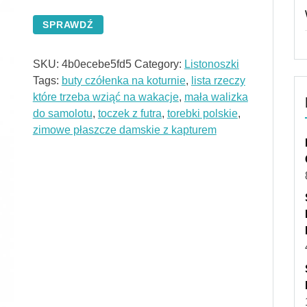
SPRAWDŹ
SKU:
4b0ecebe5fd5
Category:
Listonoszki
Tags:
buty czółenka na koturnie
,
lista rzeczy
które trzeba wziąć na wakacje
,
mała walizka
do samolotu
,
toczek z futra
,
torebki polskie
,
zimowe płaszcze damskie z kapturem