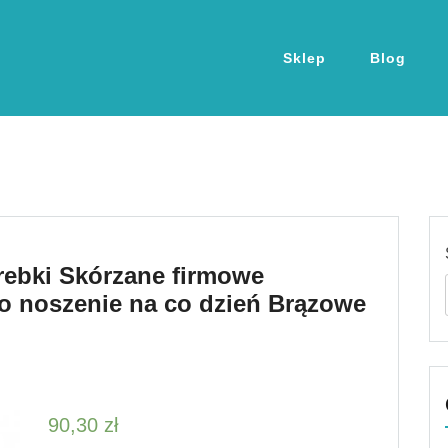
Sklep
Blog
orebki Skórzane firmowe
do noszenie na co dzień Brązowe
90,30
zł