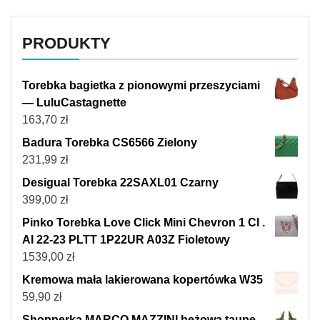
PRODUKTY
Torebka bagietka z pionowymi przeszyciami
— LuluCastagnette
163,70
zł
Badura Torebka CS6566 Zielony
231,99
zł
Desigual Torebka 22SAXL01 Czarny
399,00
zł
Pinko Torebka Love Click Mini Chevron 1 Cl .
AI 22-23 PLTT 1P22UR A03Z Fioletowy
1539,00
zł
Kremowa mała lakierowana kopertówka W35
59,90
zł
Shopperka MARCO MAZZINI beżowa taupe