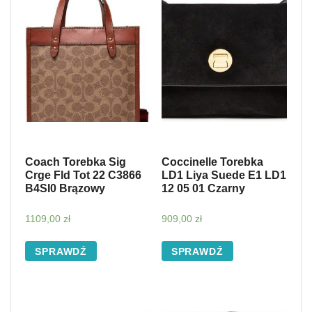
Coach Torebka Sig
Coccinelle Torebka
Crge Fld Tot 22 C3866
LD1 Liya Suede E1 LD1
B4SI0 Brązowy
12 05 01 Czarny
1109,00
zł
909,00
zł
SPRAWDŹ
SPRAWDŹ