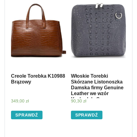
Creole Torebka K10988
Włoskie Torebki
Brązowy
Skórzane Listonoszka
Damska firmy Genuine
Leather we wzór
Krokodyla Szara
349,00
zł
90,30
zł
(kolory)
SPRAWDŹ
SPRAWDŹ