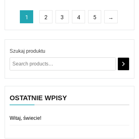
1
2
3
4
5
→
Szukaj produktu
OSTATNIE WPISY
Witaj, świecie!