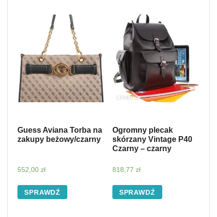
Guess Aviana Torba na
Ogromny plecak
zakupy beżowy/czarny
skórzany Vintage P40
Czarny – czarny
552,00
zł
818,77
zł
SPRAWDŹ
SPRAWDŹ