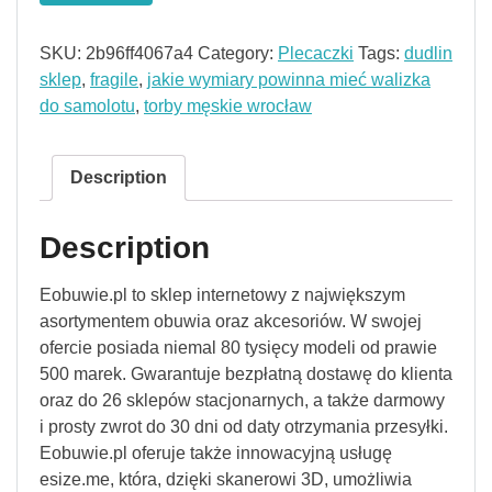
SKU:
2b96ff4067a4
Category:
Plecaczki
Tags:
dudlin
sklep
,
fragile
,
jakie wymiary powinna mieć walizka
do samolotu
,
torby męskie wrocław
Description
Description
Eobuwie.pl to sklep internetowy z największym
asortymentem obuwia oraz akcesoriów. W swojej
ofercie posiada niemal 80 tysięcy modeli od prawie
500 marek. Gwarantuje bezpłatną dostawę do klienta
oraz do 26 sklepów stacjonarnych, a także darmowy
i prosty zwrot do 30 dni od daty otrzymania przesyłki.
Eobuwie.pl oferuje także innowacyjną usługę
esize.me, która, dzięki skanerowi 3D, umożliwia