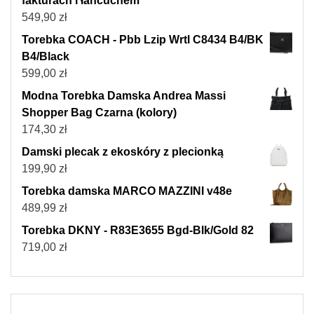
fakturach i łańcuchem
549,90
zł
Torebka COACH - Pbb Lzip Wrtl C8434 B4/BK
B4/Black
599,00
zł
Modna Torebka Damska Andrea Massi
Shopper Bag Czarna (kolory)
174,30
zł
Damski plecak z ekoskóry z plecionką
199,90
zł
Torebka damska MARCO MAZZINI v48e
489,99
zł
Torebka DKNY - R83E3655 Bgd-Blk/Gold 82
719,00
zł