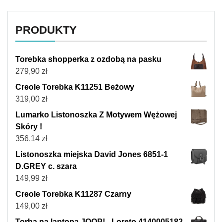
PRODUKTY
Torebka shopperka z ozdobą na pasku
279,90
zł
Creole Torebka K11251 Beżowy
319,00
zł
Lumarko Listonoszka Z Motywem Wężowej
Skóry !
356,14
zł
Listonoszka miejska David Jones 6851-1
D.GREY c. szara
149,99
zł
Creole Torebka K11287 Czarny
149,00
zł
Torba na laptopa JOOP! - Loreto 4140005182