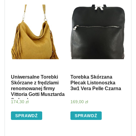
Uniwersalne Torebki
Torebka Skórzana
Skórzane z frędzlami
Plecak Listonoszka
renomowanej firmy
3w1 Vera Pelle Czarna
Vittoria Gotti Musztarda
(kolory)
174,30
zł
169,00
zł
SPRAWDŹ
SPRAWDŹ