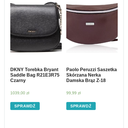
DKNY Torebka Bryant
Paolo Peruzzi Saszetka
Saddle Bag R21E3R75
Skórzana Nerka
Czarny
Damska Brąz Z-18
1039,00
zł
99,99
zł
SPRAWDŹ
SPRAWDŹ