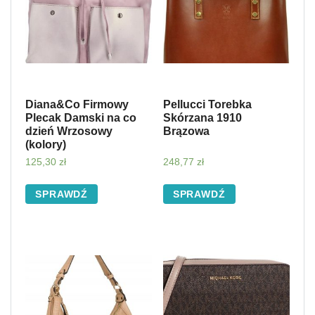
Diana&Co Firmowy
Pellucci Torebka
Plecak Damski na co
Skórzana 1910
dzień Wrzosowy
Brązowa
(kolory)
125,30
zł
248,77
zł
SPRAWDŹ
SPRAWDŹ