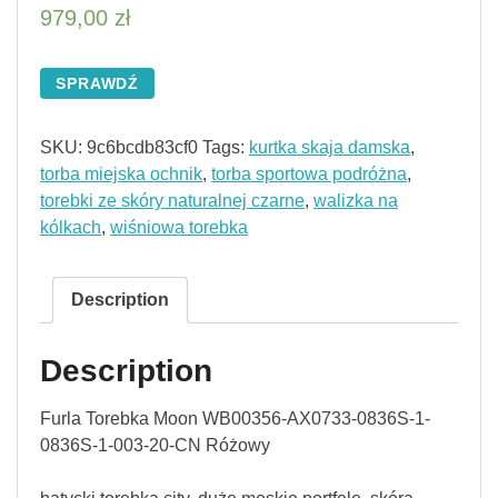
979,00
zł
SPRAWDŹ
SKU:
9c6bcdb83cf0
Tags:
kurtka skaja damska
,
torba miejska ochnik
,
torba sportowa podróżna
,
torebki ze skóry naturalnej czarne
,
walizka na
kólkach
,
wiśniowa torebka
Description
Description
Furla Torebka Moon WB00356-AX0733-0836S-1-
0836S-1-003-20-CN Różowy