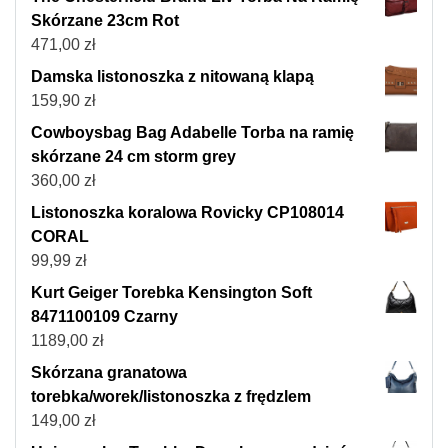
Skórzane 23cm Rot
471,00
zł
Damska listonoszka z nitowaną klapą
159,90
zł
Cowboysbag Bag Adabelle Torba na ramię
skórzane 24 cm storm grey
360,00
zł
Listonoszka koralowa Rovicky CP108014
CORAL
99,99
zł
Kurt Geiger Torebka Kensington Soft
8471100109 Czarny
1189,00
zł
Skórzana granatowa
torebka/worek/listonoszka z frędzlem
149,00
zł