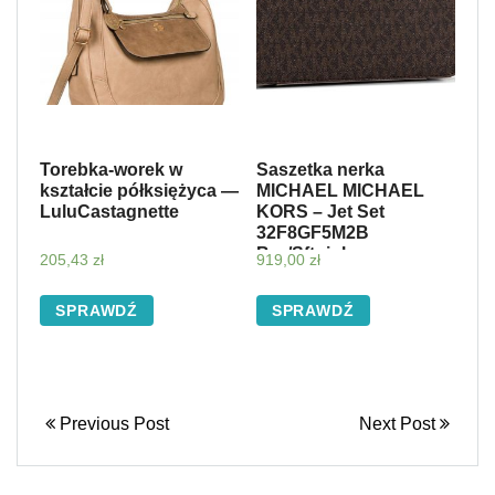
Torebka-worek w
Saszetka nerka
kształcie półksiężyca —
MICHAEL MICHAEL
LuluCastagnette
KORS – Jet Set
32F8GF5M2B
Brn/Sftpink
205,43
zł
919,00
zł
SPRAWDŹ
SPRAWDŹ
Previous Post
Next Post