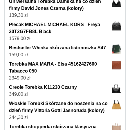
Uniwersalna Torebka Damska na co dzień
firmy David Jones Czarna (kolory)
139,30
zł
Plecak MICHAEL MICHAEL KORS - Freya
30T2G7FB8L Black
1579,00
zł
Bestseller Włoska skórzana listonoszka S47
159,00
zł
Torebka MAX MARA - Elsa 45162427600
Tabacco 050
2349,00
zł
Creole Torebka K11230 Czarny
349,00
zł
Włoskie Torebki Skórzane do noszenia na co
dzień firmy Vittoria Gotti Jasnoruda (kolory)
244,30
zł
Torebka shopperka skórzana klasyczna