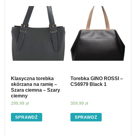
Klasyczna torebka
Torebka GINO ROSSI –
skórzana na ramię –
CS6979 Black 1
Szara ciemna – Szary
ciemny
299,99
zł
359,99
zł
SPRAWDŹ
SPRAWDŹ