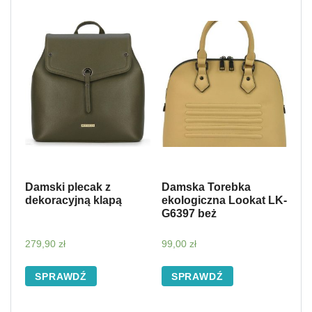
Damski plecak z
Damska Torebka
dekoracyjną klapą
ekologiczna Lookat LK-
G6397 beż
279,90
zł
99,00
zł
SPRAWDŹ
SPRAWDŹ