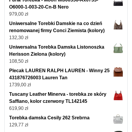
O6000-1-003-20-Cn-B Nero
979,00
zł
Uniwersalne Torebki Damskie na co dzień
renomowanej firmy Conci Ziemista (kolory)
132,30
zł
Uniwersalna Torebka Damska Listonoszka
Herisson Zielona (kolory)
108,50
zł
Plecak LAUREN RALPH LAUREN - Winny 25
431876726003 Lauren Tan
1739,00
zł
Tuscany Leather Minerva - torebka ze skóry
Saffiano, kolor czerwony TL142145
619,90
zł
Torebka damska Cesily 262 Srebrna
129,77
zł