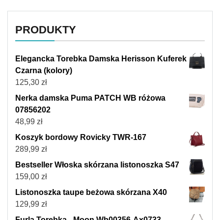
PRODUKTY
Elegancka Torebka Damska Herisson Kuferek
Czarna (kolory)
125,30
zł
Nerka damska Puma PATCH WB różowa
07856202
48,99
zł
Koszyk bordowy Rovicky TWR-167
289,99
zł
Bestseller Włoska skórzana listonoszka S47
159,00
zł
Listonoszka taupe beżowa skórzana X40
129,99
zł
Furla Torebka - Moon Wb00356-Ax0733-