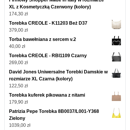
XL z Kosmetyczką Czerwony (kolory)
174,30
zł
Torebka CREOLE - K11203 Beż D37
379,00
zł
Torba bawełniana z sercem v.2
40,00
zł
Torebka CREOLE - RBI1109 Czarny
269,00
zł
David Jones Uniwersalne Torebki Damskie w
rozmiarze XL Czarna (kolory)
122,50
zł
Torebka kuferek pikowana z nitami
179,90
zł
Patrizia Pepe Torebka 8B0037/L001-Y368
Zielony
1039,00
zł