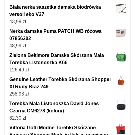
Biała nerka saszetka damska biodrówka
versoli eko V27
43,99
zł
Nerka damska Puma PATCH WB różowa
07856202
48,99
zł
Zielona Beltimore Damska Skórzana Mała
Torebka Listonoszka K66
126,49
zł
Genuine Leather Torebka Skórzana Shopper
Xl Rudy Brąz 249
258,93
zł
Torebka Mała Listonoszka David Jones
Czarna CM6278 (kolory)
62,30
zł
Vittoria Gotti Modne Torebki Skórzane
Firmowy Shopper Made in Italy w rozmiarze