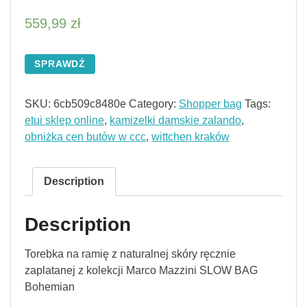
559,99
zł
SPRAWDŹ
SKU:
6cb509c8480e
Category:
Shopper bag
Tags:
etui sklep online
,
kamizelki damskie zalando
,
obniżka cen butów w ccc
,
wittchen kraków
Description
Description
Torebka na ramię z naturalnej skóry ręcznie
zaplatanej z kolekcji Marco Mazzini SLOW BAG
Bohemian