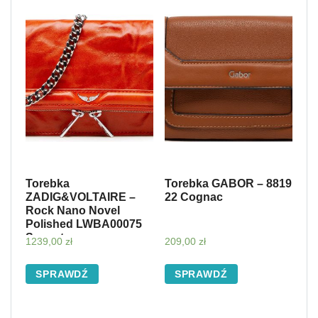
Torebka
Torebka GABOR – 8819
ZADIG&VOLTAIRE –
22 Cognac
Rock Nano Novel
Polished LWBA00075
Sunset
1239,00
zł
209,00
zł
SPRAWDŹ
SPRAWDŹ