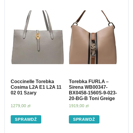
Coccinelle Torebka
Torebka FURLA –
Cosima L2A E1 L2A 11
Sirena WB00347-
02 01 Szary
BX0458-1560S-9-023-
20-BG-B Toni Greige
1279,00
zł
1919,00
zł
SPRAWDŹ
SPRAWDŹ