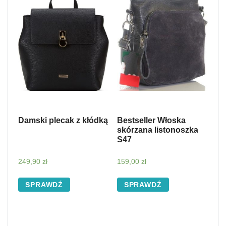
Damski plecak z kłódką
Bestseller Włoska
skórzana listonoszka
S47
249,90
zł
159,00
zł
SPRAWDŹ
SPRAWDŹ