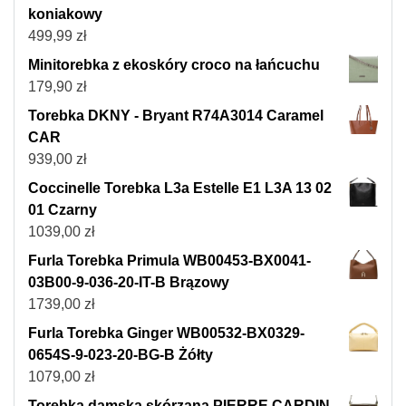
koniakowy
499,99
zł
Minitorebka z ekoskóry croco na łańcuchu
179,90
zł
Torebka DKNY - Bryant R74A3014 Caramel
CAR
939,00
zł
Coccinelle Torebka L3a Estelle E1 L3A 13 02
01 Czarny
1039,00
zł
Furla Torebka Primula WB00453-BX0041-
03B00-9-036-20-IT-B Brązowy
1739,00
zł
Furla Torebka Ginger WB00532-BX0329-
0654S-9-023-20-BG-B Żółty
1079,00
zł
Torebka damska skórzana PIERRE CARDIN