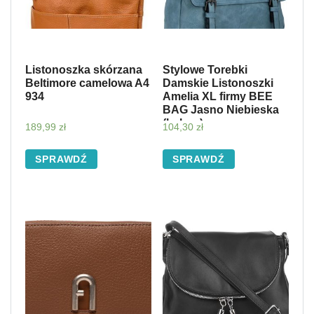
Listonoszka skórzana
Stylowe Torebki
Beltimore camelowa A4
Damskie Listonoszki
934
Amelia XL firmy BEE
BAG Jasno Niebieska
(kolory)
189,99
zł
104,30
zł
SPRAWDŹ
SPRAWDŹ