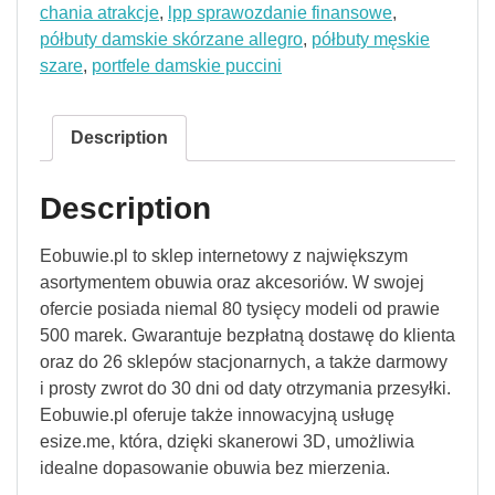
chania atrakcje
,
lpp sprawozdanie finansowe
,
półbuty damskie skórzane allegro
,
półbuty męskie
szare
,
portfele damskie puccini
Description
Description
Eobuwie.pl to sklep internetowy z największym
asortymentem obuwia oraz akcesoriów. W swojej
ofercie posiada niemal 80 tysięcy modeli od prawie
500 marek. Gwarantuje bezpłatną dostawę do klienta
oraz do 26 sklepów stacjonarnych, a także darmowy
i prosty zwrot do 30 dni od daty otrzymania przesyłki.
Eobuwie.pl oferuje także innowacyjną usługę
esize.me, która, dzięki skanerowi 3D, umożliwia
idealne dopasowanie obuwia bez mierzenia.