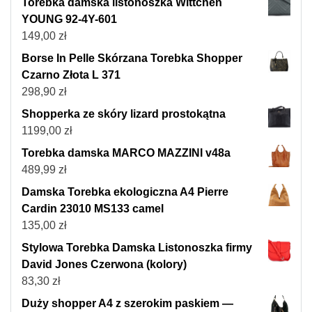
Torebka damska listonoszka Wittchen
YOUNG 92-4Y-601
149,00
zł
Borse In Pelle Skórzana Torebka Shopper
Czarno Złota L 371
298,90
zł
Shopperka ze skóry lizard prostokątna
1199,00
zł
Torebka damska MARCO MAZZINI v48a
489,99
zł
Damska Torebka ekologiczna A4 Pierre
Cardin 23010 MS133 camel
135,00
zł
Stylowa Torebka Damska Listonoszka firmy
David Jones Czerwona (kolory)
83,30
zł
Duży shopper A4 z szerokim paskiem —