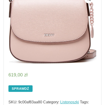
619,00
zł
SPRAWDŹ
SKU:
9c00af83aa80
Category:
Listonoszki
Tags: