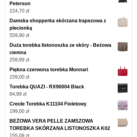
Peterson
224,70
zł
Damska shopperka skórzana trapezowa z
plecionką
559,90
zł
Duża torebka listonoszka ze skóry - Beżowa
ciemna
259,99
zł
Piękna czerwona torebka Monnari
159,00
zł
Torebka QUAZI - RX90004 Black
84,99
zł
Creole Torebka K11104 Fioletowy
199,00
zł
BEŻOWA VERA PELLE ZAMSZOWA
TOREBKA SKÓRZANA LISTONOSZKA K02
155,09
zł