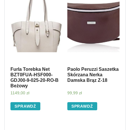
Furla Torebka Net
Paolo Peruzzi Saszetka
BZT0FUA-HSF000-
Skórzana Nerka
GDJ00-9-025-20-RO-B
Damska Brąz Z-18
Beżowy
1149,00
zł
99,99
zł
SPRAWDŹ
SPRAWDŹ