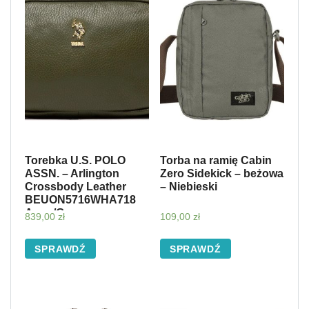
Torebka U.S. POLO
Torba na ramię Cabin
ASSN. – Arlington
Zero Sidekick – beżowa
Crossbody Leather
– Niebieski
BEUON5716WHA718
Army/Green
839,00
zł
109,00
zł
SPRAWDŹ
SPRAWDŹ