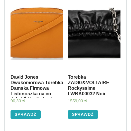
David Jones
Torebka
Dwukomorowa Torebka
ZADIG&VOLTAIRE –
Damska Firmowa
Rockyssime
Listonoszka na co
LWBA00032 Noir
dzień Żółta (kolory)
90,30
zł
1559,00
zł
SPRAWDŹ
SPRAWDŹ