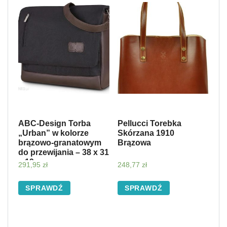
ABC-Design Torba
Pellucci Torebka
„Urban” w kolorze
Skórzana 1910
brązowo-granatowym
Brązowa
do przewijania – 38 x 31
x 19 cm
291,95
zł
248,77
zł
SPRAWDŹ
SPRAWDŹ