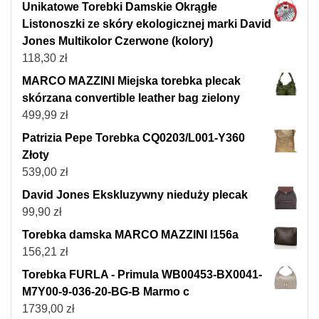
Unikatowe Torebki Damskie Okrągłe
Listonoszki ze skóry ekologicznej marki David
Jones Multikolor Czerwone (kolory)
118,30
zł
MARCO MAZZINI Miejska torebka plecak
skórzana convertible leather bag zielony
499,99
zł
Patrizia Pepe Torebka CQ0203/L001-Y360
Złoty
539,00
zł
David Jones Ekskluzywny nieduży plecak
99,90
zł
Torebka damska MARCO MAZZINI l156a
156,21
zł
Torebka FURLA - Primula WB00453-BX0041-
M7Y00-9-036-20-BG-B Marmo c
1739,00
zł