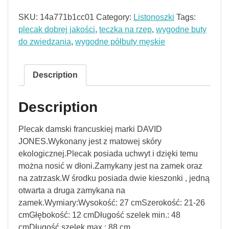
SKU:
14a771b1cc01
Category:
Listonoszki
Tags:
plecak dobrej jakości
,
teczka na rzep
,
wygodne buty
do zwiedzania
,
wygodne półbuty męskie
Description
Description
Plecak damski francuskiej marki DAVID
JONES.Wykonany jest z matowej skóry
ekologicznej.Plecak posiada uchwyt i dzięki temu
można nosić w dłoni.Zamykany jest na zamek oraz
na zatrzask.W środku posiada dwie kieszonki , jedną
otwarta a druga zamykana na
zamek.Wymiary:Wysokość: 27 cmSzerokość: 21-26
cmGłębokość: 12 cmDługość szelek min.: 48
cmDługość szelek max.: 88 cm