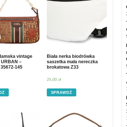
damska vintage
Biała nerka biodrówka
 URBAN –
saszetka mała nereczka
35672-145
brokatowa Z33
25,00
zł
DŹ
SPRAWDŹ