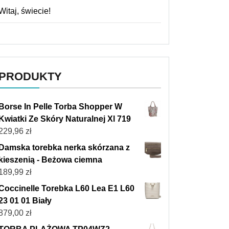
Witaj, świecie!
PRODUKTY
Borse In Pelle Torba Shopper W
Kwiatki Ze Skóry Naturalnej Xl 719
229,96
zł
Damska torebka nerka skórzana z
kieszenią - Beżowa ciemna
189,99
zł
Coccinelle Torebka L60 Lea E1 L60
23 01 01 Biały
879,00
zł