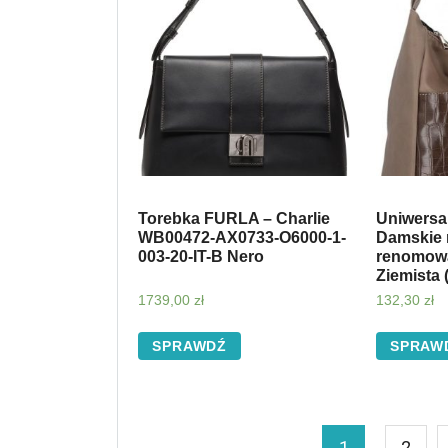
Torebka FURLA – Charlie
Uniwersa
WB00472-AX0733-O6000-1-
Damskie 
003-20-IT-B Nero
renomowa
Ziemista 
1739,00
zł
132,30
zł
SPRAWDŹ
SPRAW
1
2