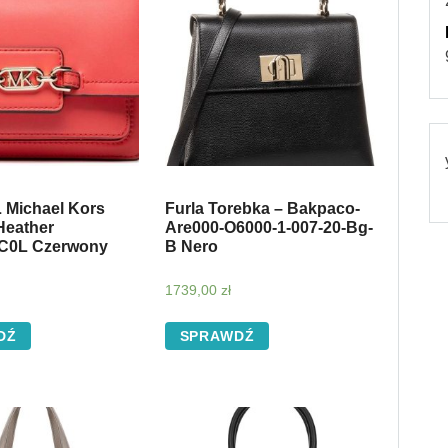
Michael Kors
Furla Torebka – Bakpaco-
Heather
Are000-O6000-1-007-20-Bg-
C0L Czerwony
B Nero
1739,00
zł
DŹ
SPRAWDŹ