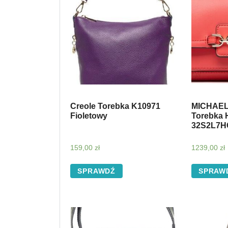
Creole Torebka K10971
MICHAEL 
Fioletowy
Torebka 
32S2L7H
159,00
zł
1239,00
zł
SPRAWDŹ
SPRAW