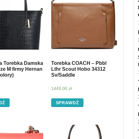
a Torebka Damska
Torebka COACH – Pbbl
rze M firmy Hernan
Lthr Scout Hobo 34312
olory)
Sv/Saddle
1449,00
zł
DŹ
SPRAWDŹ