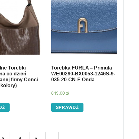
lne Torebki
Torebka FURLA – Primula
na co dzień
WE00290-BX0053-1246S-9-
nej firmy Conci
035-20-CN-E Onda
(kolory)
849,00
zł
DŹ
SPRAWDŹ
3
4
5
→