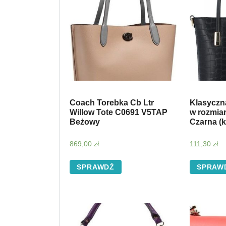
Coach Torebka Cb Ltr
Klasyczn
Willow Tote C0691 V5TAP
w rozmia
Beżowy
Czarna (k
869,00
zł
111,30
zł
SPRAWDŹ
SPRAW