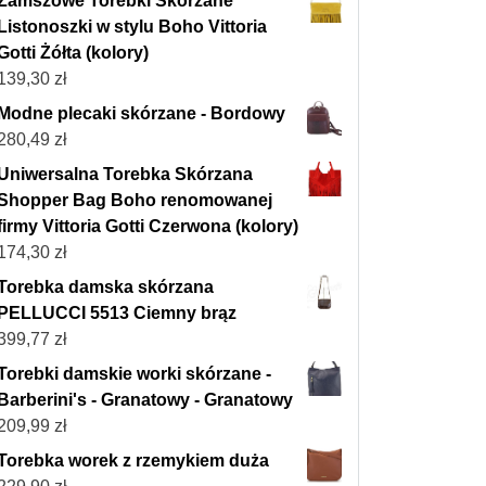
Zamszowe Torebki Skórzane
Listonoszki w stylu Boho Vittoria
Gotti Żółta (kolory)
139,30
zł
Modne plecaki skórzane - Bordowy
280,49
zł
Uniwersalna Torebka Skórzana
Shopper Bag Boho renomowanej
firmy Vittoria Gotti Czerwona (kolory)
174,30
zł
Torebka damska skórzana
PELLUCCI 5513 Ciemny brąz
399,77
zł
Torebki damskie worki skórzane -
Barberini's - Granatowy - Granatowy
209,99
zł
Torebka worek z rzemykiem duża