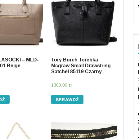
LASOCKI – MLD-
Tory Burch Torebka
-01 Beige
Mcgraw Small Drawstring
Satchel 85119 Czarny
1369,00
zł
DŹ
SPRAWDŹ