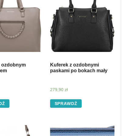
z ozdobnym
Kuferek z ozdobnymi
iem
paskami po bokach mały
279,90
zł
DŹ
SPRAWDŹ