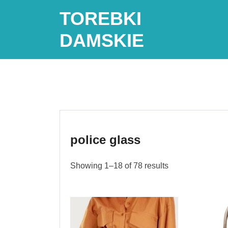
Skip
TOREBKI
to
content
DAMSKIE
police glass
Showing 1–18 of 78 results