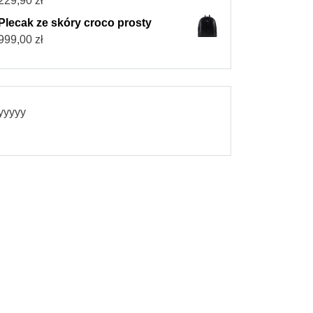
229,90
zł
Plecak ze skóry croco prosty
999,00
zł
yyyyy