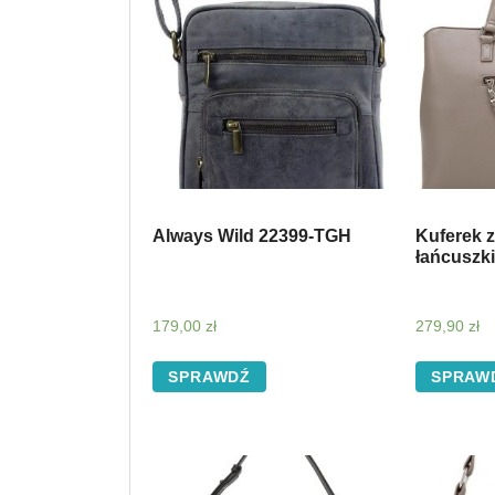
Always Wild 22399-TGH
Kuferek 
łańcuszk
179,00
zł
279,90
zł
SPRAWDŹ
SPRAW