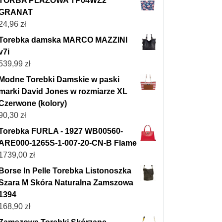
TORBA PLAŻOWA TP04WZ2
GRANAT
24,96
zł
Torebka damska MARCO MAZZINI
v7i
539,99
zł
Modne Torebki Damskie w paski
marki David Jones w rozmiarze XL
Czerwone (kolory)
90,30
zł
Torebka FURLA - 1927 WB00560-
ARE000-1265S-1-007-20-CN-B Flame
1739,00
zł
Borse In Pelle Torebka Listonoszka
Szara M Skóra Naturalna Zamszowa
1394
168,90
zł