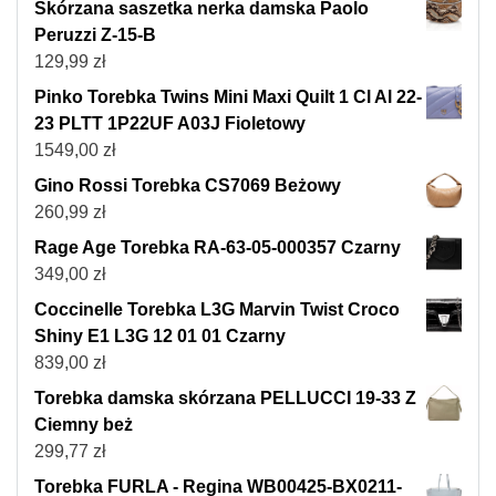
Skórzana saszetka nerka damska Paolo
Peruzzi Z-15-B
129,99
zł
Pinko Torebka Twins Mini Maxi Quilt 1 Cl Al 22-
23 PLTT 1P22UF A03J Fioletowy
1549,00
zł
Gino Rossi Torebka CS7069 Beżowy
260,99
zł
Rage Age Torebka RA-63-05-000357 Czarny
349,00
zł
Coccinelle Torebka L3G Marvin Twist Croco
Shiny E1 L3G 12 01 01 Czarny
839,00
zł
Torebka damska skórzana PELLUCCI 19-33 Z
Ciemny beż
299,77
zł
Torebka FURLA - Regina WB00425-BX0211-