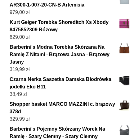
AR300-1-007-20-CN-B Artemisia
979,00
zł
Kurt Geiger Torebka Shoreditch Xs Xbody
8475852309 Różowy
629,00
zł
Barberini's Modna Torebka Skórzana Na
Ramię Z Nitami - Brązowa Jasna - Brązowy
Jasny
319,99
zł
Czarna Nerka Saszetka Damska Biodrówka
jodełki Eko B11
38,49
zł
Shopper basket MARCO MAZZINI c. brązowy
378d
329,99
zł
Barberini's Pojemny Skórzany Worek Na
Ramię - Szary Ciemny - Szary Ciemny