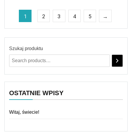
1
2
3
4
5
→
Szukaj produktu
OSTATNIE WPISY
Witaj, świecie!