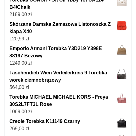
B4/Chalk
2189,00
zł
Skórzana Damska Zamszowa Listonoszka Z
klapą X40
120,99
zł
Emporio Armani Torebka Y3D219 Y398E
88197 Beżowy
1249,00
zł
Taschendieb Wien Verteilerkreis 9 Torebka
worek ciemnobrązowy
564,00
zł
Torebka MICHAEL MICHAEL KORS - Freya
30S2L7FT3L Rose
1069,00
zł
Creole Torebka K11149 Czarny
269,00
zł