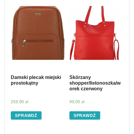
Damski plecak miejski
Skórzany
prostokątny
shopper/listonoszka/w
orek czerwony
259,90
zł
99,00
zł
SPRAWDŹ
SPRAWDŹ