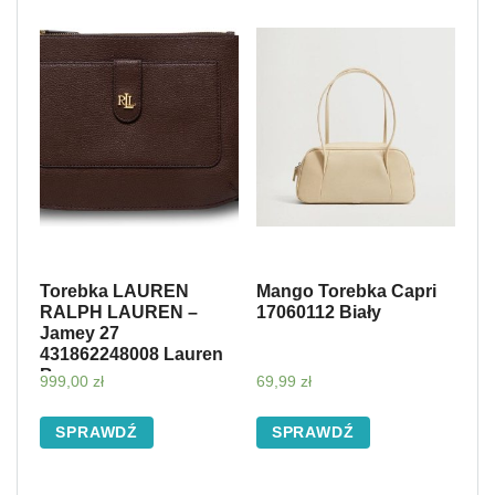
Torebka LAUREN
Mango Torebka Capri
RALPH LAUREN –
17060112 Biały
Jamey 27
431862248008 Lauren
Brown
999,00
zł
69,99
zł
SPRAWDŹ
SPRAWDŹ