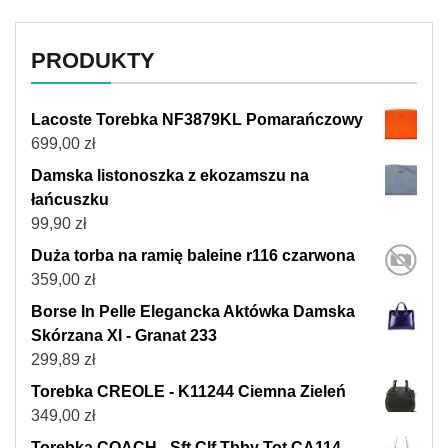
PRODUKTY
Lacoste Torebka NF3879KL Pomarańczowy
699,00
zł
Damska listonoszka z ekozamszu na
łańcuszku
99,90
zł
Duża torba na ramię baleine r116 czarwona
359,00
zł
Borse In Pelle Elegancka Aktówka Damska
Skórzana Xl - Granat 233
299,89
zł
Torebka CREOLE - K11244 Ciemna Zieleń
349,00
zł
Torebka COACH - Sft Clf Tbby Tot CA114