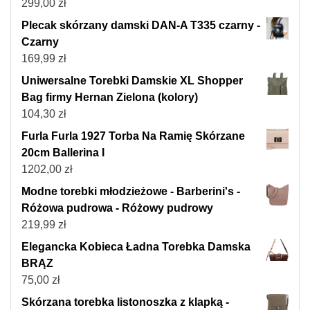
299,00
zł
Plecak skórzany damski DAN-A T335 czarny -
Czarny
169,99
zł
Uniwersalne Torebki Damskie XL Shopper
Bag firmy Hernan Zielona (kolory)
104,30
zł
Furla Furla 1927 Torba Na Ramię Skórzane
20cm Ballerina I
1202,00
zł
Modne torebki młodzieżowe - Barberini's -
Różowa pudrowa - Różowy pudrowy
219,99
zł
Elegancka Kobieca Ładna Torebka Damska
BRĄZ
75,00
zł
Skórzana torebka listonoszka z klapką -