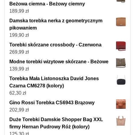
Beżowa ciemna - Beżowy ciemny
189,99
zł
Damska torebka nerka z geometrycznym
pikowaniem
199,90
zł
Torebki skórzane crossbody - Czerwona
269,99
zł
Modne torebki wizytowe skórzane - Beżowe
139,99
zł
Torebka Mała Listonoszka David Jones
Czarna CM6278 (kolory)
62,30
zł
Gino Rossi Torebka CS6943 Brązowy
202,99
zł
Duże Torebki Damskie Shopper Bag XXL
firmy Hernan Pudrowy Róż (kolory)
125,30
zł