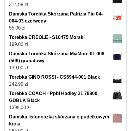
314,99
zł
Damska Torebka Skórzana Patrizia Piu 04-
004-03 czerwony
55,00
zł
Torebka CREOLE - S10475 Morski
199,00
zł
Damska Torebka Skórzana MiaMore 01-009
(509) granatowy
139,00
zł
Torebka GINO ROSSI - CS6944-001 Black
242,99
zł
Torebka COACH - Ppbl Hadley 21 78800
GDBLK Black
1399,00
zł
Damska listonoszka skórzana o pudełkowym
kroju
265,90
zł