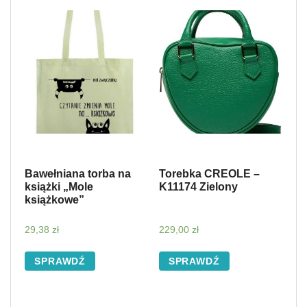
Bawełniana torba na
Torebka CREOLE –
książki „Mole
K11174 Zielony
książkowe”
29,38
zł
229,00
zł
SPRAWDŹ
SPRAWDŹ