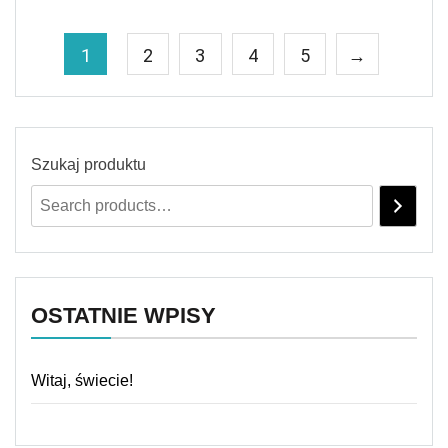
1
2
3
4
5
→
Szukaj produktu
OSTATNIE WPISY
Witaj, świecie!