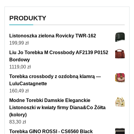
PRODUKTY
Listonoszka zielona Rovicky TWR-162
199,99
zł
Liu Jo Torebka M Crossbody AF2139 P0152
Bordowy
1119,00
zł
Torebka crossbody z ozdobną klamrą —
LuluCastagnette
160,49
zł
Modne Torebki Damskie Eleganckie
Listonoszki w kwiaty firmy Diana&Co Żółta
(kolory)
83,30
zł
Torebka GINO ROSSI - CS6560 Black