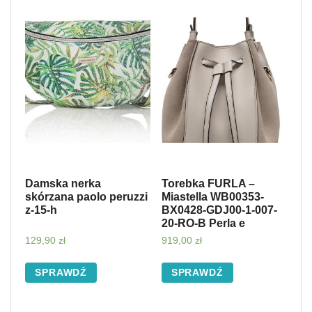
Damska nerka
Torebka FURLA –
skórzana paolo peruzzi
Miastella WB00353-
z-15-h
BX0428-GDJ00-1-007-
20-RO-B Perla e
129,90
zł
919,00
zł
SPRAWDŹ
SPRAWDŹ